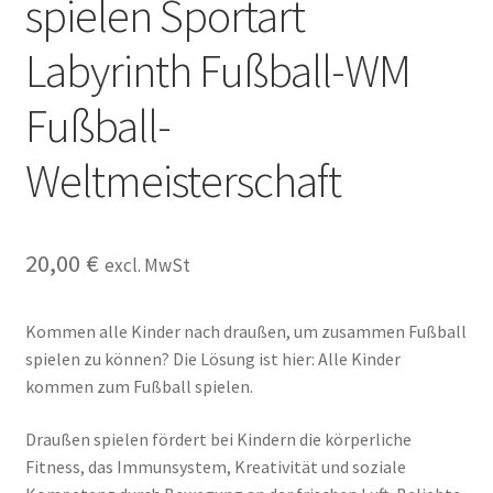
spielen Sportart
Kasse
Labyrinth Fußball-WM
Kontakt
Fußball-
Kostenlose Rätsel
Weltmeisterschaft
Mein Konto
Shop
20,00
€
excl. MwSt
Über Rätselkind
Kommen alle Kinder nach draußen, um zusammen Fußball
spielen zu können? Die Lösung ist hier: Alle Kinder
Versandarten
kommen zum Fußball spielen.
Warenkorb
Draußen spielen fördert bei Kindern die körperliche
Fitness, das Immunsystem, Kreativität und soziale
Widerrufsbelehrung