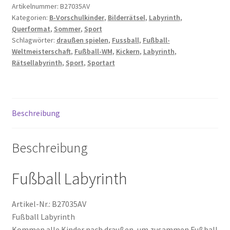
Draußen
Artikelnummer:
B27035AV
Kategorien:
B-Vorschulkinder
,
Bilderrätsel
,
Labyrinth
,
spielen
Querformat
,
Sommer
,
Sport
Sportart
Schlagwörter:
draußen spielen
,
Fussball
,
Fußball-
Labyrinth
Weltmeisterschaft
,
Fußball-WM
,
Kickern
,
Labyrinth
,
Fußball-
Rätsellabyrinth
,
Sport
,
Sportart
WM
Fußball-
Weltmeisterschaft
Menge
Beschreibung
Beschreibung
Fußball Labyrinth
Artikel-Nr.: B27035AV
Fußball Labyrinth
Kommen alle Kinder nach draußen, um zusammen Fußball