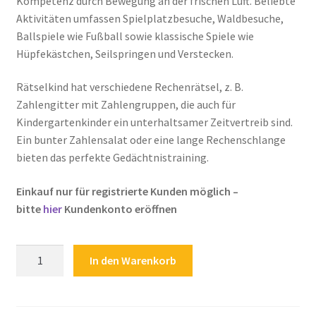
Kompetenz durch Bewegung an der frischen Luft. Beliebte
Aktivitäten umfassen Spielplatzbesuche, Waldbesuche,
Zahlungsarten
Ballspiele wie Fußball sowie klassische Spiele wie
Hüpfekästchen, Seilspringen und Verstecken.
Rätselkind hat verschiedene Rechenrätsel, z. B.
Zahlengitter mit Zahlengruppen, die auch für
Kindergartenkinder ein unterhaltsamer Zeitvertreib sind.
Ein bunter Zahlensalat oder eine lange Rechenschlange
bieten das perfekte Gedächtnistraining.
Einkauf nur für registrierte Kunden möglich –
bitte
hier
Kundenkonto eröffnen
Rätsellabyrinth
In den Warenkorb
Sport
Fußball
Kickern