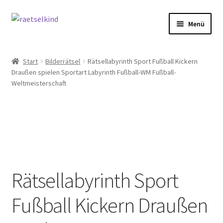
Zur
Zum
Menü
Navigation
Inhalt
springen
springen
Start
Start
Bilderrätsel
Rätsellabyrinth Sport Fußball Kickern
Draußen spielen Sportart Labyrinth Fußball-WM Fußball-
AGB
Weltmeisterschaft
Cookie-Richtlinie (EU)
Datenschutzbelehrung
Echtheit von Bewertungen
Rätsellabyrinth Sport
FAQ
Fußball Kickern Draußen
Impressum