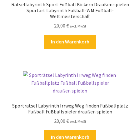
Rätsellabyrinth Sport Fußball Kickern Draußen spielen
Kasse
Sportart Labyrinth Fußball-WM Fußball-
Weltmeisterschaft
Kontakt
20,00
€
excl. MwSt
Kostenlose Rätsel
In den Warenkorb
Mein Konto
Shop
Über Rätselkind
Versandarten
Sporträtsel Labyrinth Irrweg Weg finden Fußballplatz
Fußball Fußballspieler draußen spielen
20,00
€
Warenkorb
excl. MwSt
In den Warenkorb
Widerrufsbelehrung