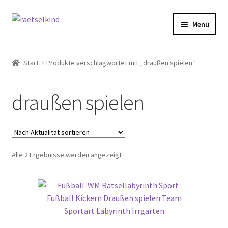
Zur
Zum
Menü
Navigation
Inhalt
springen
springen
Start
Start
Produkte verschlagwortet mit „draußen spielen“
AGB
draußen spielen
Cookie-Richtlinie (EU)
Datenschutzbelehrung
Nach
Alle 2 Ergebnisse werden angezeigt
Echtheit von Bewertungen
Aktualität
sortiert
FAQ
Impressum