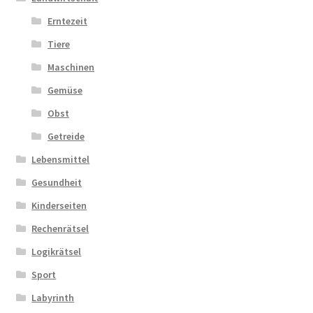
Erntezeit
Tiere
Maschinen
Gemüse
Obst
Getreide
Lebensmittel
Gesundheit
Kinderseiten
Rechenrätsel
Logikrätsel
Sport
Labyrinth