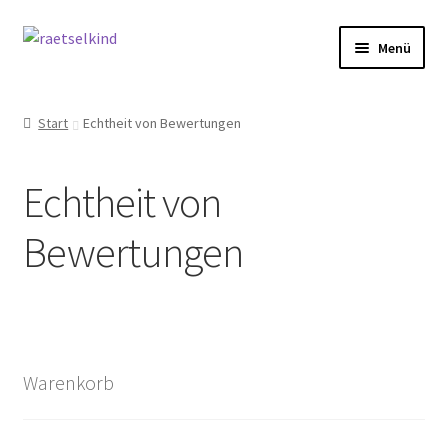
Zur
Zum
Menü
Navigation
Inhalt
springen
springen
Start
Start
Echtheit von Bewertungen
AGB
Echtheit von
Cookie-Richtlinie (EU)
Bewertungen
Datenschutzbelehrung
Echtheit von Bewertungen
FAQ
Warenkorb
Impressum