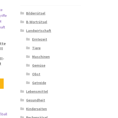
Bilderrätsel
B-Worträtsel
Landwirtschaft
Erntezeit
tte
Tiere
ll
Maschinen
ll-
t
Gemüse
Obst
Getreide
Lebensmittel
Gesundheit
Kinderseiten
Rechenrätsel