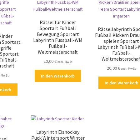
Rätsel für Kinder
Sportart Fußball
Rätsellabyrinth Sp
Bewegung Sportart
Fußball Kickern Dra
Kinder
Labyrinth Fussball-WM
spielen Sportart
 Sportart
Fußball-
Labyrinth Fußball
griffe
Weltmeisterschaft
Fußball-
 Sportart
Weltmeisterschaf
Fußball-
20,00
€
excl. MwSt
rschaft
20,00
€
excl. MwSt
In den Warenkorb
. MwSt
In den Warenkorb
enkorb
Labyrinth Eishockey
Puck Wintersport Winter
tsel