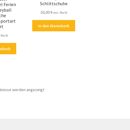
Schlittschuhe
l Ferien
eyball
20,00
€
excl. MwSt
che
sportart
In den Warenkorb
rt
. MwSt
enkorb
Nach
ebnisse werden angezeigt
Aktualität
sortiert