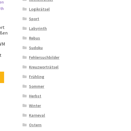
Logikrätsel
Sport
ort
Labyrinth
ußen
Rebus
-WM
Sudoku
t
Fehlersuchbilder
Kreuzworträtsel
Frühling
Sommer
Herbst
Winter
Karneval
Ostern