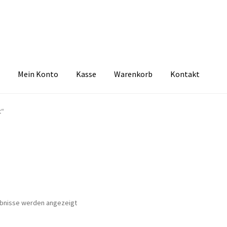
Mein Konto
Kasse
Warenkorb
Kontakt
zbelehrung
Echtheit von Bewertungen
FAQ
Impressum
Kasse
Kon
t“
tselkind
Versandarten
Warenkorb
Widerrufsbelehrung
Zahlungsa
Nach
ebnisse werden angezeigt
Aktualität
sortiert