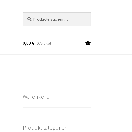
Suchen
Suchen
nach:
0,00
€
0 Artikel
takt
rten
Warenkorb
Produktkategorien