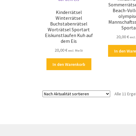
Sommerrätse
Beach-Voll
Kinderrätsel
olympis
Winterrätsel
Mannschafts
Buchstabenrätsel
Sporta
Worträtsel Sportart
Eiskunstlaufen Kuh auf
20,00
€
excl
dem Eis
20,00
€
In den War
excl. MwSt
In den Warenkorb
Alle 11 Erg