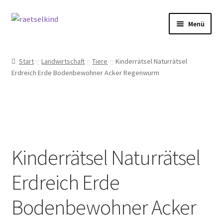
Zur
Zum
Menü
Navigation
Inhalt
springen
springen
Start
Start
Landwirtschaft
Tiere
Kinderrätsel Naturrätsel
Erdreich Erde Bodenbewohner Acker Regenwurm
AGB
Cookie-Richtlinie (EU)
Datenschutzbelehrung
Kinderrätsel Naturrätsel
Echtheit von Bewertungen
Erdreich Erde
FAQ
Bodenbewohner Acker
Impressum