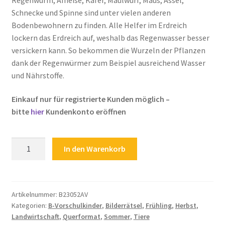
Schnecke und Spinne sind unter vielen anderen
Zahlungsarten
Bodenbewohnern zu finden. Alle Helfer im Erdreich
lockern das Erdreich auf, weshalb das Regenwasser besser
versickern kann. So bekommen die Wurzeln der Pflanzen
dank der Regenwürmer zum Beispiel ausreichend Wasser
und Nährstoffe.
Einkauf nur für registrierte Kunden möglich –
bitte
hier
Kundenkonto eröffnen
Kinderrätsel
In den Warenkorb
Naturrätsel
Erdreich
Erde
Bodenbewohner
Artikelnummer:
B23052AV
Kategorien:
B-Vorschulkinder
,
Bilderrätsel
,
Frühling
,
Herbst
,
Acker
Landwirtschaft
,
Querformat
,
Sommer
,
Tiere
Regenwurm