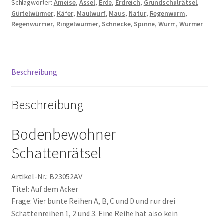
Schlagwörter:
Ameise
,
Assel
,
Erde
,
Erdreich
,
Grundschulrätsel
,
Menge
Gürtelwürmer
,
Käfer
,
Maulwurf
,
Maus
,
Natur
,
Regenwurm
,
Regenwürmer
,
Ringelwürmer
,
Schnecke
,
Spinne
,
Wurm
,
Würmer
Beschreibung
Beschreibung
Bodenbewohner
Schattenrätsel
Artikel-Nr.: B23052AV
Titel: Auf dem Acker
Frage: Vier bunte Reihen A, B, C und D und nur drei
Schattenreihen 1, 2 und 3. Eine Reihe hat also kein