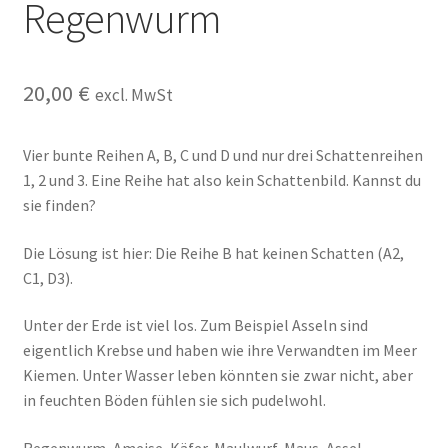
Regenwurm
Kasse
Kontakt
20,00
€
excl. MwSt
Kostenlose Rätsel
Vier bunte Reihen A, B, C und D und nur drei Schattenreihen
Mein Konto
1, 2 und 3. Eine Reihe hat also kein Schattenbild. Kannst du
sie finden?
Shop
Die Lösung ist hier: Die Reihe B hat keinen Schatten (A2,
C1, D3).
Über Rätselkind
Unter der Erde ist viel los. Zum Beispiel Asseln sind
Versandarten
eigentlich Krebse und haben wie ihre Verwandten im Meer
Kiemen. Unter Wasser leben könnten sie zwar nicht, aber
Warenkorb
in feuchten Böden fühlen sie sich pudelwohl.
Widerrufsbelehrung
Regenwurm, Ameise, Käfer, Maulwurf, Maus, Assel,