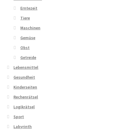
Erntezeit
Tiere
Maschinen
Gemüse
Obst
Getreide
Lebensmittel
Gesundheit
Kinderseiten
Rechenrätsel
Logikrätsel
Sport
Labyrinth