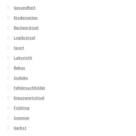
Gesundheit
Kinderseiten
Rechenrätsel
Logikrätsel
Sport
Labyrinth
Rebus
Sudoku
Fehlersuchbilder
Kreuzworträtsel
Frühling
Sommer
Herbst