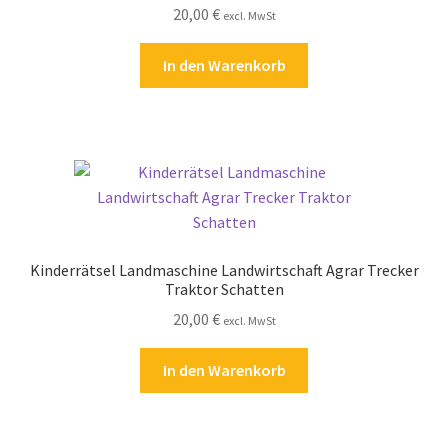
20,00
€
Kasse
excl. MwSt
In den Warenkorb
Kontakt
Kostenlose Rätsel
Mein Konto
Shop
Kinderrätsel Landmaschine Landwirtschaft Agrar Trecker
Über Rätselkind
Traktor Schatten
20,00
€
excl. MwSt
Versandarten
In den Warenkorb
Warenkorb
Widerrufsbelehrung