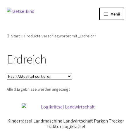
Zur
Zum
Menü
Navigation
Inhalt
springen
springen
Start
Start
Produkte verschlagwortet mit „Erdreich“
AGB
Erdreich
Cookie-Richtlinie (EU)
Datenschutzbelehrung
Nach
Alle 3 Ergebnisse werden angezeigt
Echtheit von Bewertungen
Aktualität
sortiert
FAQ
Kinderrätsel Landmaschine Landwirtschaft Parken Trecker
Impressum
Traktor Logikrätsel