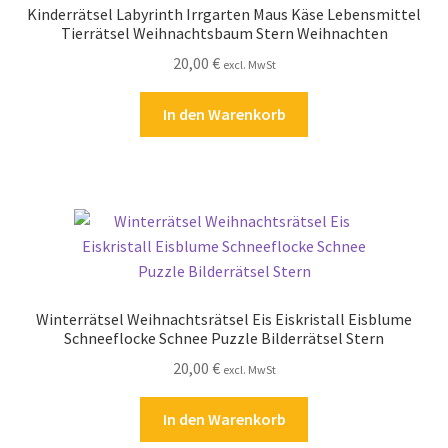
Kinderrätsel Labyrinth Irrgarten Maus Käse Lebensmittel
Kasse
Tierrätsel Weihnachtsbaum Stern Weihnachten
20,00
€
excl. MwSt
Kontakt
In den Warenkorb
Kostenlose Rätsel
Mein Konto
Shop
Über Rätselkind
Winterrätsel Weihnachtsrätsel Eis Eiskristall Eisblume
Versandarten
Schneeflocke Schnee Puzzle Bilderrätsel Stern
20,00
€
excl. MwSt
Warenkorb
In den Warenkorb
Widerrufsbelehrung