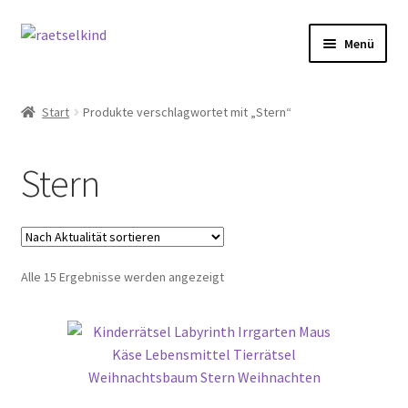
Zur
Zum
Menü
Navigation
Inhalt
springen
springen
Start
Start
Produkte verschlagwortet mit „Stern“
AGB
Stern
Cookie-Richtlinie (EU)
Datenschutzbelehrung
Nach
Alle 15 Ergebnisse werden angezeigt
Echtheit von Bewertungen
Aktualität
sortiert
FAQ
Impressum