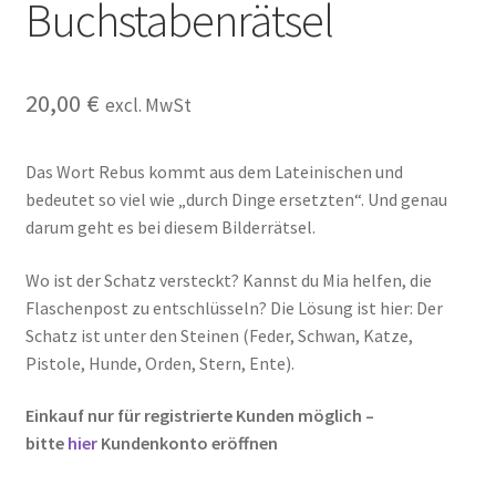
Buchstabenrätsel
Kasse
Kontakt
20,00
€
excl. MwSt
Kostenlose Rätsel
Das Wort Rebus kommt aus dem Lateinischen und
Mein Konto
bedeutet so viel wie „durch Dinge ersetzten“. Und genau
darum geht es bei diesem Bilderrätsel.
Shop
Wo ist der Schatz versteckt? Kannst du Mia helfen, die
Flaschenpost zu entschlüsseln? Die Lösung ist hier: Der
Über Rätselkind
Schatz ist unter den Steinen (Feder, Schwan, Katze,
Pistole, Hunde, Orden, Stern, Ente).
Versandarten
Einkauf nur für registrierte Kunden möglich –
Warenkorb
bitte
hier
Kundenkonto eröffnen
Widerrufsbelehrung