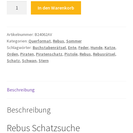
Kinderrätsel
In den Warenkorb
Rebus
Zahlungsarten
Rebusrätsel
Piraten
Piratenschatz
Artikelnummer:
B24062AV
Kategorien:
Querformat
,
Rebus
,
Sommer
Schatz
Schlagwörter:
Buchstabenrätsel
,
Ente
,
Feder
,
Hunde
,
Katze
,
Buchstabenrätsel
Orden
,
Piraten
,
Piratenschatz
,
Pistole
,
Rebus
,
Rebusrätsel
,
Menge
Schatz
,
Schwan
,
Stern
Beschreibung
Beschreibung
Rebus Schatzsuche