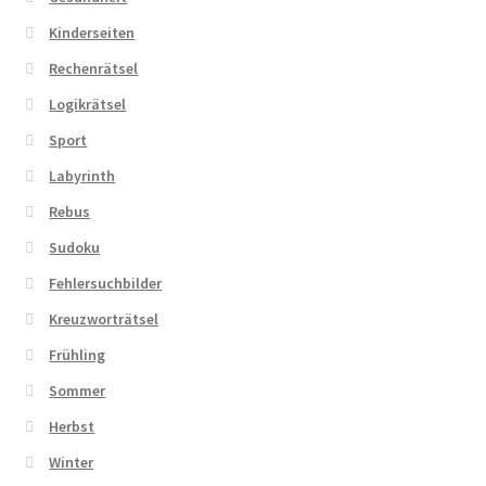
Kinderseiten
Rechenrätsel
Logikrätsel
Sport
Labyrinth
Rebus
Sudoku
Fehlersuchbilder
Kreuzworträtsel
Frühling
Sommer
Herbst
Winter