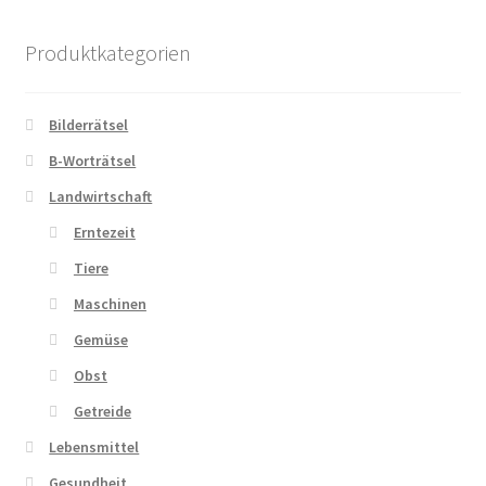
Produktkategorien
Bilderrätsel
B-Worträtsel
Landwirtschaft
Erntezeit
Tiere
Maschinen
Gemüse
Obst
Getreide
Lebensmittel
Gesundheit