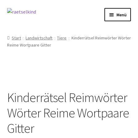
Zur
Zum
Menü
Navigation
Inhalt
springen
springen
Start
Start
Landwirtschaft
Tiere
Kinderrätsel Reimwörter Wörter
Reime Wortpaare Gitter
AGB
Cookie-Richtlinie (EU)
Datenschutzbelehrung
Kinderrätsel Reimwörter
Echtheit von Bewertungen
Wörter Reime Wortpaare
FAQ
Gitter
Impressum