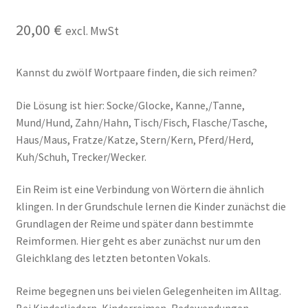
Kasse
20,00
€
excl. MwSt
Kontakt
Kannst du zwölf Wortpaare finden, die sich reimen?
Kostenlose Rätsel
Die Lösung ist hier: Socke/Glocke, Kanne,/Tanne,
Mein Konto
Mund/Hund, Zahn/Hahn, Tisch/Fisch, Flasche/Tasche,
Haus/Maus, Fratze/Katze, Stern/Kern, Pferd/Herd,
Kuh/Schuh, Trecker/Wecker.
Shop
Ein Reim ist eine Verbindung von Wörtern die ähnlich
Über Rätselkind
klingen. In der Grundschule lernen die Kinder zunächst die
Grundlagen der Reime und später dann bestimmte
Versandarten
Reimformen. Hier geht es aber zunächst nur um den
Gleichklang des letzten betonten Vokals.
Warenkorb
Reime begegnen uns bei vielen Gelegenheiten im Alltag.
Widerrufsbelehrung
Bei Kinderliedern, Kinderreimen, Redewendungen,