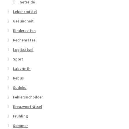
Getreide
Lebensmittel
Gesundheit
Kinderseiten
Rechenrätsel
Logikrätsel
Sport
Labyrinth
Rebus
Sudoku
Fehlersuchbilder
Kreuzworträtsel
Frühling
Sommer