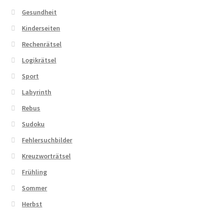
Gesundheit
Kinderseiten
Rechenrätsel
Logikrätsel
Sport
Labyrinth
Rebus
Sudoku
Fehlersuchbilder
Kreuzworträtsel
Frühling
Sommer
Herbst