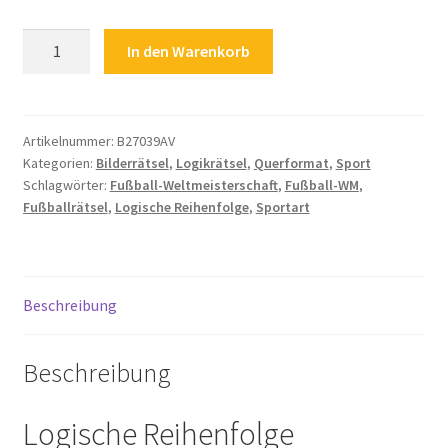
Fußballrätsel
Zahlungsarten
In den Warenkorb
Logische
Reihenfolge
Sportart
Fussball-
Artikelnummer:
B27039AV
Kategorien:
Bilderrätsel
,
Logikrätsel
,
Querformat
,
Sport
WM
Schlagwörter:
Fußball-Weltmeisterschaft
,
Fußball-WM
,
Fußball-
Fußballrätsel
,
Logische Reihenfolge
,
Sportart
Weltmeisterschaft
Menge
Beschreibung
Beschreibung
Logische Reihenfolge