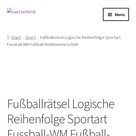
Zur
Zum
Menü
Navigation
Inhalt
springen
springen
Start
Start
Sport
Fußballrätsel Logische Reihenfolge Sportart
Fussball-WM Fußball-Weltmeisterschaft
AGB
Cookie-Richtlinie (EU)
Datenschutzbelehrung
Echtheit von Bewertungen
Fußballrätsel Logische
FAQ
Reihenfolge Sportart
Impressum
Fussball-WM Fußball-