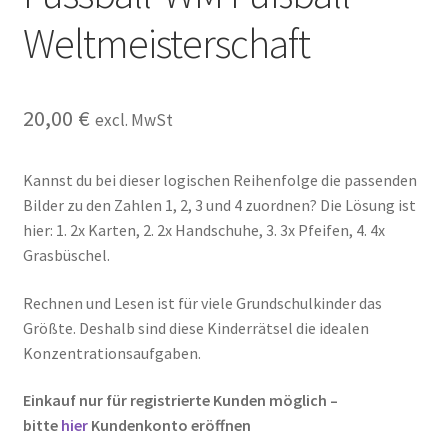
Kasse
Weltmeisterschaft
Kontakt
20,00
€
excl. MwSt
Kostenlose Rätsel
Mein Konto
Kannst du bei dieser logischen Reihenfolge die passenden
Bilder zu den Zahlen 1, 2, 3 und 4 zuordnen? Die Lösung ist
hier: 1. 2x Karten, 2. 2x Handschuhe, 3. 3x Pfeifen, 4. 4x
Shop
Grasbüschel.
Über Rätselkind
Rechnen und Lesen ist für viele Grundschulkinder das
Größte. Deshalb sind diese Kinderrätsel die idealen
Versandarten
Konzentrationsaufgaben.
Warenkorb
Einkauf nur für registrierte Kunden möglich –
bitte
hier
Kundenkonto eröffnen
Widerrufsbelehrung