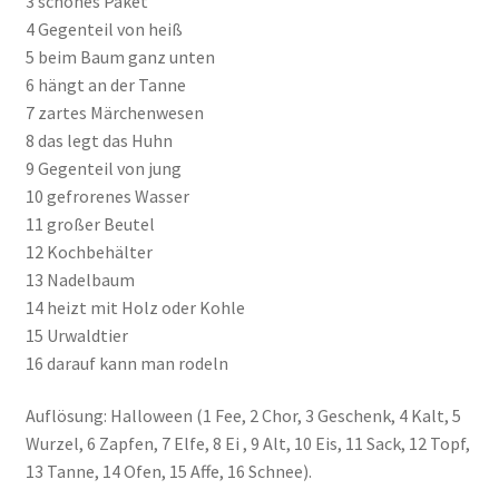
3 schönes Paket
4 Gegenteil von heiß
Zahlungsarten
5 beim Baum ganz unten
6 hängt an der Tanne
7 zartes Märchenwesen
8 das legt das Huhn
9 Gegenteil von jung
10 gefrorenes Wasser
11 großer Beutel
12 Kochbehälter
13 Nadelbaum
14 heizt mit Holz oder Kohle
15 Urwaldtier
16 darauf kann man rodeln
Auflösung: Halloween (1 Fee, 2 Chor, 3 Geschenk, 4 Kalt, 5
Wurzel, 6 Zapfen, 7 Elfe, 8 Ei , 9 Alt, 10 Eis, 11 Sack, 12 Topf,
13 Tanne, 14 Ofen, 15 Affe, 16 Schnee).