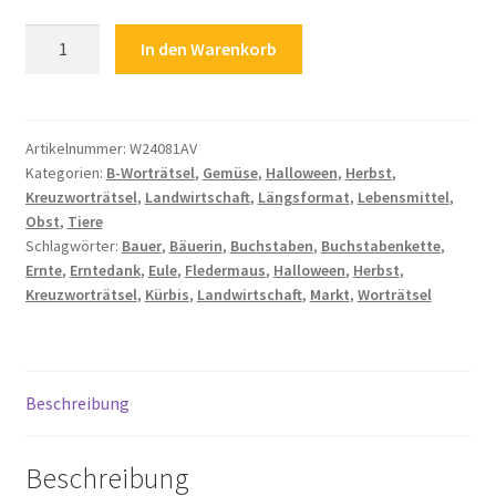
Rätsel
In den Warenkorb
für
Kinder
Landwirtschaft
Erntedank
Artikelnummer:
W24081AV
Kategorien:
B-Worträtsel
,
Gemüse
,
Halloween
,
Herbst
,
Ernte
Kreuzworträtsel
,
Landwirtschaft
,
Längsformat
,
Lebensmittel
,
Halloween
Obst
,
Tiere
Kreuzworträtsel
Schlagwörter:
Bauer
,
Bäuerin
,
Buchstaben
,
Buchstabenkette
,
Herbst
Ernte
,
Erntedank
,
Eule
,
Fledermaus
,
Halloween
,
Herbst
,
Kürbis
Kreuzworträtsel
,
Kürbis
,
Landwirtschaft
,
Markt
,
Worträtsel
Fledermaus
Eule
Menge
Beschreibung
Beschreibung