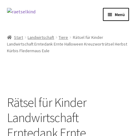
Zur
Zum
Menü
Navigation
Inhalt
springen
springen
Start
Start
Landwirtschaft
Tiere
Rätsel für Kinder
Landwirtschaft Erntedank Ernte Halloween Kreuzworträtsel Herbst
AGB
Kürbis Fledermaus Eule
Cookie-Richtlinie (EU)
Datenschutzbelehrung
Echtheit von Bewertungen
Rätsel für Kinder
FAQ
Landwirtschaft
Impressum
Erntedank Ernte