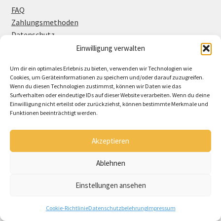
FAQ
Zahlungsmethoden
Datenschutz
Einwilligung verwalten
Um dir ein optimales Erlebnis zu bieten, verwenden wir Technologien wie
Informationen
Cookies, um Geräteinformationen zu speichern und/oder darauf zuzugreifen.
Wenn du diesen Technologien zustimmst, können wir Daten wie das
Surfverhalten oder eindeutige IDs auf dieser Website verarbeiten. Wenn du deine
Einwilligung nicht erteilst oder zurückziehst, können bestimmte Merkmale und
Funktionen beeinträchtigt werden.
Über Rätselkind
AGB
Akzeptieren
Widerrufsbelehrung
Cookie-Richtlinie (EU)
Ablehnen
Einstellungen ansehen
0
Cookie-Richtlinie
Datenschutzbelehrung
Impressum
Suchen
Suchen