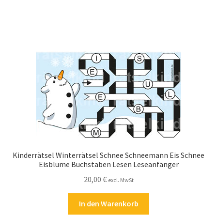
Kasse
Kontakt
Kostenlose Rätsel
Mein Konto
Shop
Über Rätselkind
Kinderrätsel Winterrätsel Schnee Schneemann Eis Schnee
Versandarten
Eisblume Buchstaben Lesen Leseanfänger
20,00
€
excl. MwSt
Warenkorb
In den Warenkorb
Widerrufsbelehrung