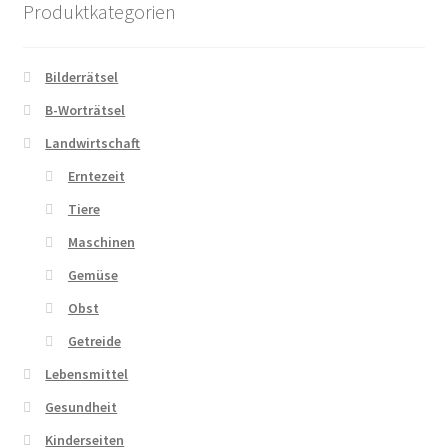
Produktkategorien
Bilderrätsel
B-Worträtsel
Landwirtschaft
Erntezeit
Tiere
Maschinen
Gemüse
Obst
Getreide
Lebensmittel
Gesundheit
Kinderseiten