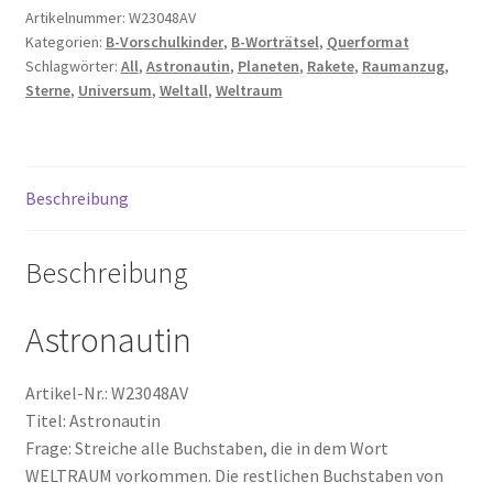
Rakete
Artikelnummer:
W23048AV
Kategorien:
B-Vorschulkinder
,
B-Worträtsel
,
Querformat
Universum
Zahlungsarten
Schlagwörter:
All
,
Astronautin
,
Planeten
,
Rakete
,
Raumanzug
,
Sterne
Sterne
,
Universum
,
Weltall
,
Weltraum
Planeten
Menge
Beschreibung
Beschreibung
Astronautin
Artikel-Nr.: W23048AV
Titel: Astronautin
Frage: Streiche alle Buchstaben, die in dem Wort
WELTRAUM vorkommen. Die restlichen Buchstaben von