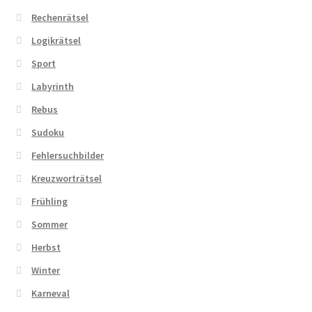
Rechenrätsel
Logikrätsel
Sport
Labyrinth
Rebus
Sudoku
Fehlersuchbilder
Kreuzworträtsel
Frühling
Sommer
Herbst
Winter
Karneval