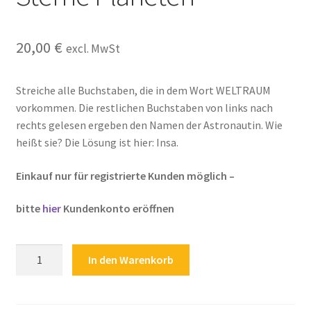
Kasse
20,00
€
excl. MwSt
Kontakt
Kostenlose Rätsel
Streiche alle Buchstaben, die in dem Wort WELTRAUM
vorkommen. Die restlichen Buchstaben von links nach
Mein Konto
rechts gelesen ergeben den Namen der Astronautin. Wie
heißt sie? Die Lösung ist hier: Insa.
Shop
Einkauf nur für registrierte Kunden möglich –
Über Rätselkind
bitte
hier
Kundenkonto eröffnen
Versandarten
Kinderrätsel
In den Warenkorb
Weltraum
Warenkorb
Weltall
Astronautin
Widerrufsbelehrung