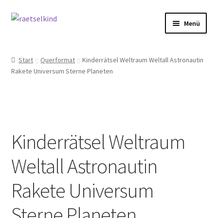
Zur
Zum
Menü
Navigation
Inhalt
springen
springen
Start
Start
Querformat
Kinderrätsel Weltraum Weltall Astronautin
Rakete Universum Sterne Planeten
AGB
Cookie-Richtlinie (EU)
Datenschutzbelehrung
Kinderrätsel Weltraum
Echtheit von Bewertungen
Weltall Astronautin
FAQ
Rakete Universum
Impressum
Sterne Planeten