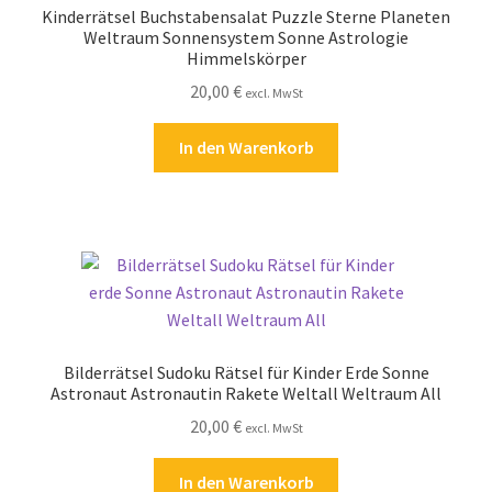
Kinderrätsel Buchstabensalat Puzzle Sterne Planeten
Kasse
Weltraum Sonnensystem Sonne Astrologie
Himmelskörper
Kontakt
20,00
€
excl. MwSt
Kostenlose Rätsel
In den Warenkorb
Mein Konto
Shop
Über Rätselkind
Versandarten
Bilderrätsel Sudoku Rätsel für Kinder Erde Sonne
Astronaut Astronautin Rakete Weltall Weltraum All
20,00
€
Warenkorb
excl. MwSt
In den Warenkorb
Widerrufsbelehrung