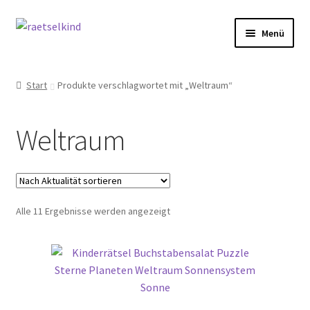
Zur
Zum
Menü
Navigation
Inhalt
springen
springen
Start
Start
Produkte verschlagwortet mit „Weltraum“
AGB
Weltraum
Cookie-Richtlinie (EU)
Datenschutzbelehrung
Nach
Alle 11 Ergebnisse werden angezeigt
Echtheit von Bewertungen
Aktualität
sortiert
FAQ
Impressum