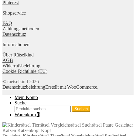
Pinterest
Shopservice
FAQ
Zahlungsmethoden
Datenschutz
Informationen
Über Rätselkind
AGB
Widerrufsbelehrung
Cookie-Richtlinie (EU)
© raetselkind 2026
Datenschutzbelehrung
Erstellt mit WooCommerce
.
Mein Konto
Suche
Suchen
Suchen
nach:
Warenkorb
0
Du siehst:
Kinderrätsel Tierrätsel Vergleichsrätsel Suchrätsel