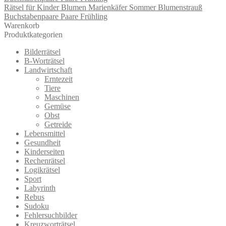
Rätsel für Kinder Blumen Marienkäfer Sommer Blumenstrauß
Buchstabenpaare Paare Frühling
Warenkorb
Produktkategorien
Bilderrätsel
B-Worträtsel
Landwirtschaft
Erntezeit
Tiere
Maschinen
Gemüse
Obst
Getreide
Lebensmittel
Gesundheit
Kinderseiten
Rechenrätsel
Logikrätsel
Sport
Labyrinth
Rebus
Sudoku
Fehlersuchbilder
Kreuzworträtsel