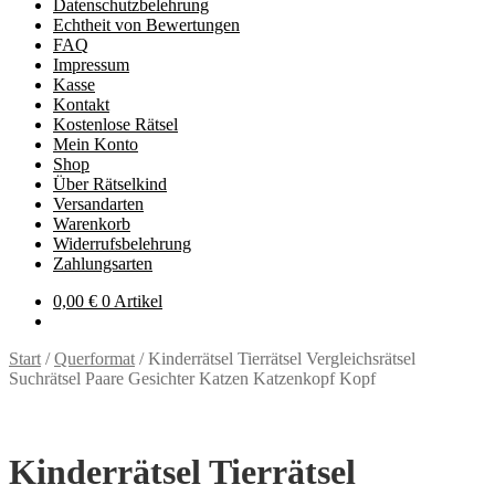
Datenschutzbelehrung
Echtheit von Bewertungen
FAQ
Impressum
Kasse
Kontakt
Kostenlose Rätsel
Mein Konto
Shop
Über Rätselkind
Versandarten
Warenkorb
Widerrufsbelehrung
Zahlungsarten
0,00
€
0 Artikel
Start
/
Querformat
/
Kinderrätsel Tierrätsel Vergleichsrätsel
Suchrätsel Paare Gesichter Katzen Katzenkopf Kopf
Kinderrätsel Tierrätsel