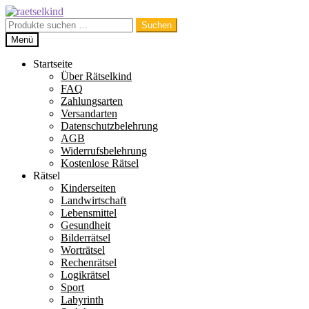
Zur
Zum
Navigation
Inhalt
Suchen
Suchen
springen
springen
nach:
Menü
Startseite
Über Rätselkind
FAQ
Zahlungsarten
Versandarten
Datenschutzbelehrung
AGB
Widerrufsbelehrung
Kostenlose Rätsel
Rätsel
Kinderseiten
Landwirtschaft
Lebensmittel
Gesundheit
Bilderrätsel
Worträtsel
Rechenrätsel
Logikrätsel
Sport
Labyrinth