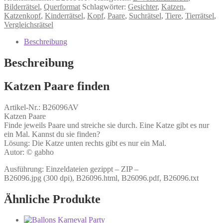
Suchrätsel
Bilderrätsel
,
Querformat
Schlagwörter:
Gesichter
,
Katzen
,
Paare
Katzenkopf
,
Kinderrätsel
,
Kopf
,
Paare
,
Suchrätsel
,
Tiere
,
Tierrätsel
,
Gesichter
Vergleichsrätsel
Katzen
Katzenkopf
Beschreibung
Kopf
Menge
Beschreibung
Katzen Paare finden
Artikel-Nr.: B26096AV
Katzen Paare
Finde jeweils Paare und streiche sie durch. Eine Katze gibt es nur
ein Mal. Kannst du sie finden?
Lösung: Die Katze unten rechts gibt es nur ein Mal.
Autor: © gabho
Ausführung: Einzeldateien gezippt – ZIP –
B26096.jpg (300 dpi), B26096.html, B26096.pdf, B26096.txt
Ähnliche Produkte