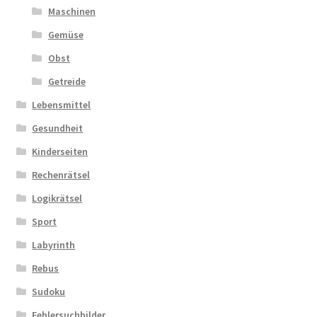
Maschinen
Gemüse
Obst
Getreide
Lebensmittel
Gesundheit
Kinderseiten
Rechenrätsel
Logikrätsel
Sport
Labyrinth
Rebus
Sudoku
Fehlersuchbilder