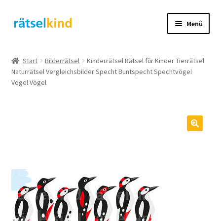
Zur
Zum
Menü
Navigation
Inhalt
springen
springen
Start
Start
Bilderrätsel
Kinderrätsel Rätsel für Kinder Tierrätsel
Naturrätsel Vergleichsbilder Specht Buntspecht Spechtvögel
AGB
Vogel Vögel
Cookie-Richtlinie (EU)
Datenschutzbelehrung
Echtheit von Bewertungen
FAQ
Impressum