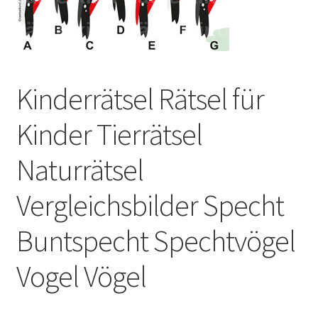
Kasse
Kontakt
Kinderrätsel Rätsel für
Kostenlose Rätsel
Kinder Tierrätsel
Mein Konto
Naturrätsel
Shop
Vergleichsbilder Specht
Über Rätselkind
Buntspecht Spechtvögel
Versandarten
Vogel Vögel
Warenkorb
Widerrufsbelehrung