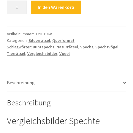
Kinderrätsel
In den Warenkorb
Rätsel
für
Kinder
Tierrätsel
Artikelnummer:
B25019AV
Kategorien:
Bilderrätsel
,
Querformat
Naturrätsel
Schlagwörter:
Buntspecht
,
Naturrätsel
,
Specht
,
Spechtvögel
,
Vergleichsbilder
Tierrätsel
,
Vergleichsbilder
,
Vogel
Specht
Buntspecht
Spechtvögel
Vogel
Beschreibung
Vögel
Menge
Beschreibung
Vergleichsbilder Spechte