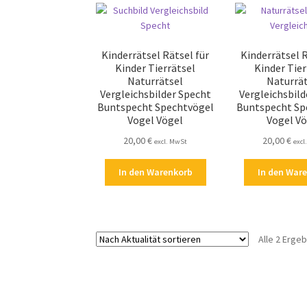
Kinderrätsel Rätsel für
Kinderrätsel R
Kinder Tierrätsel
Kinder Tier
Naturrätsel
Naturrä
Vergleichsbilder Specht
Vergleichsbild
Buntspecht Spechtvögel
Buntspecht Sp
Vogel Vögel
Vogel V
20,00
€
20,00
€
excl. MwSt
excl
In den Warenkorb
In den War
Alle 2 Erge