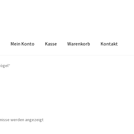
Mein Konto
Kasse
Warenkorb
Kontakt
zbelehrung
Echtheit von Bewertungen
FAQ
Impressum
Kasse
Kon
vögel“
tselkind
Versandarten
Warenkorb
Widerrufsbelehrung
Zahlungsa
Nach
bnisse werden angezeigt
Aktualität
sortiert