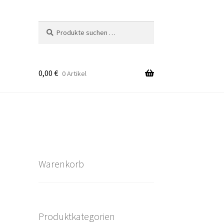
Suchen
Suchen
nach:
0,00
€
0 Artikel
takt
rten
Warenkorb
Produktkategorien