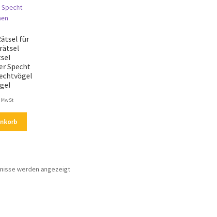
ätsel für
rätsel
tsel
er Specht
echtvögel
ögel
. MwSt
enkorb
Nach
bnisse werden angezeigt
Aktualität
sortiert