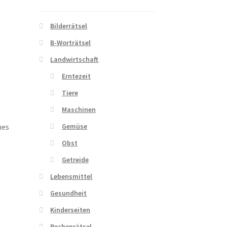
Bilderrätsel
B-Worträtsel
Landwirtschaft
Erntezeit
Tiere
Maschinen
nes
Gemüse
Obst
Getreide
Lebensmittel
Gesundheit
Kinderseiten
Rechenrätsel