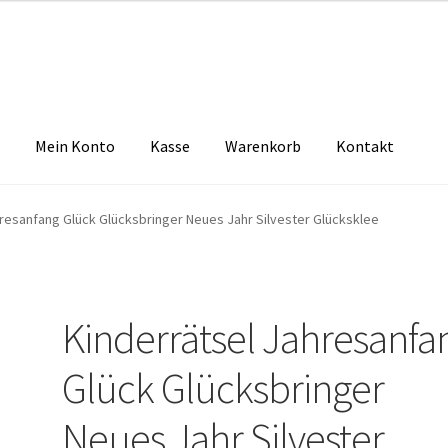
Mein Konto
Kasse
Warenkorb
Kontakt
zbelehrung
Echtheit von Bewertungen
FAQ
Impressum
Kasse
Kon
hresanfang Glück Glücksbringer Neues Jahr Silvester Glücksklee
tselkind
Versandarten
Warenkorb
Widerrufsbelehrung
Zahlungsa
Kinderrätsel Jahresanfa
Glück Glücksbringer
Neues Jahr Silvester