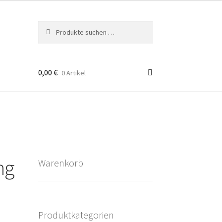
Suchen
Suchen
nach:
0,00
€
0 Artikel
takt
rten
ng
Warenkorb
Produktkategorien