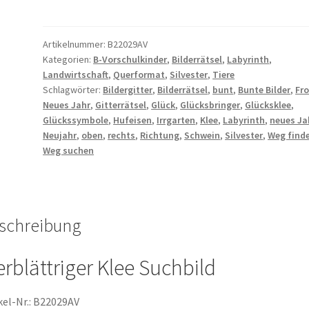
Glück
Glücksbringer
Neues
Artikelnummer:
B22029AV
Kategorien:
B-Vorschulkinder
,
Bilderrätsel
,
Labyrinth
,
Jahr
Landwirtschaft
,
Querformat
,
Silvester
,
Tiere
Silvester
Schlagwörter:
Bildergitter
,
Bilderrätsel
,
bunt
,
Bunte Bilder
,
Fr
Glücksklee
Neues Jahr
,
Gitterrätsel
,
Glück
,
Glücksbringer
,
Glücksklee
,
Menge
Glückssymbole
,
Hufeisen
,
Irrgarten
,
Klee
,
Labyrinth
,
neues Ja
Neujahr
,
oben
,
rechts
,
Richtung
,
Schwein
,
Silvester
,
Weg find
Weg suchen
schreibung
erblättriger Klee Suchbild
kel-Nr.: B22029AV