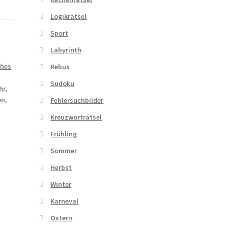
Logikrätsel
Sport
Labyrinth
ohes
Rebus
Sudoku
hr
,
en
,
Fehlersuchbilder
Kreuzworträtsel
Frühling
Sommer
Herbst
Winter
Karneval
Ostern