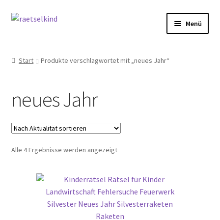
Zur
Zum
Menü
Navigation
Inhalt
springen
springen
Start
Start
Produkte verschlagwortet mit „neues Jahr“
AGB
neues Jahr
Cookie-Richtlinie (EU)
Datenschutzbelehrung
Nach
Alle 4 Ergebnisse werden angezeigt
Echtheit von Bewertungen
Aktualität
sortiert
FAQ
Impressum