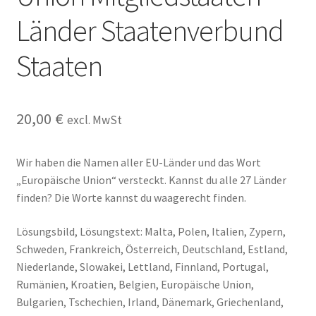
Kasse
Länder Staatenverbund
Kontakt
Staaten
Kostenlose Rätsel
20,00
€
excl. MwSt
Mein Konto
Wir haben die Namen aller EU-Länder und das Wort
Shop
„Europäische Union“ versteckt. Kannst du alle 27 Länder
finden? Die Worte kannst du waagerecht finden.
Über Rätselkind
Lösungsbild, Lösungstext: Malta, Polen, Italien, Zypern,
Versandarten
Schweden, Frankreich, Österreich, Deutschland, Estland,
Niederlande, Slowakei, Lettland, Finnland, Portugal,
Warenkorb
Rumänien, Kroatien, Belgien, Europäische Union,
Bulgarien, Tschechien, Irland, Dänemark, Griechenland,
Widerrufsbelehrung