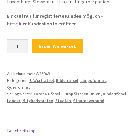
Luxemburg, Slowenien, Litauen, Ungarn, Spanien.
Zahlungsarten
Einkauf nur für registrierte Kunden möglich –
bitte
hier
Kundenkonto eröffnen
Kinderrätsel
In den Warenkorb
Europa
Rätsel
Europäischen
Union
Artikelnummer:
W26049
Kategorien:
B-Worträtsel
,
Bilderrätsel
,
Längsformat
,
Mitgliedstaaten
Querformat
Länder
Schlagwörter:
Europa Rätsel
,
Europäischen Union
,
Kinderrätsel
,
Staatenverbund
Länder
,
Mitgliedstaaten
,
Staaten
,
Staatenverbund
Staaten
Menge
Beschreibung