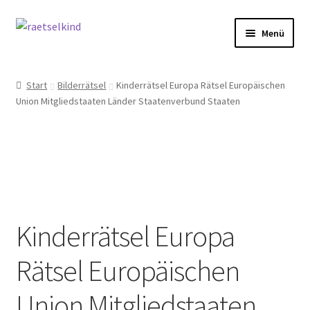
Zur
Zum
Menü
Navigation
Inhalt
springen
springen
Start
Start
Bilderrätsel
Kinderrätsel Europa Rätsel Europäischen
Union Mitgliedstaaten Länder Staatenverbund Staaten
AGB
Cookie-Richtlinie (EU)
Datenschutzbelehrung
Echtheit von Bewertungen
Kinderrätsel Europa
FAQ
Rätsel Europäischen
Impressum
Union Mitgliedstaaten