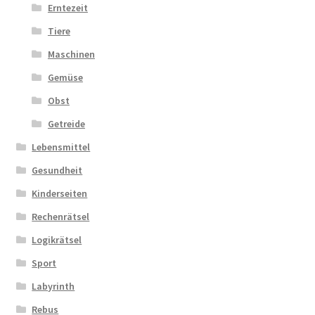
Erntezeit
Tiere
Maschinen
Gemüse
Obst
Getreide
Lebensmittel
Gesundheit
Kinderseiten
Rechenrätsel
Logikrätsel
Sport
Labyrinth
Rebus