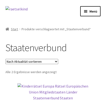
Zur
Zum
Menü
Navigation
Inhalt
springen
springen
Start
Start
Produkte verschlagwortet mit „Staatenverbund“
AGB
Staatenverbund
Cookie-Richtlinie (EU)
Datenschutzbelehrung
Nach
Alle 2 Ergebnisse werden angezeigt
Echtheit von Bewertungen
Aktualität
sortiert
FAQ
Impressum