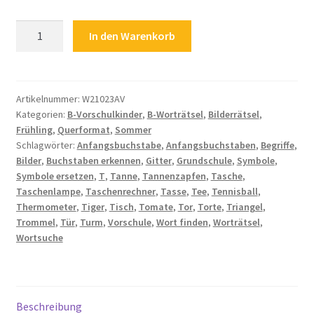
Kinderrätsel
Zahlungsarten
In den Warenkorb
Buchstabenrätsel
Anfangsbuchstaben
Bilderrätsel
Menge
Artikelnummer:
W21023AV
Kategorien:
B-Vorschulkinder
,
B-Worträtsel
,
Bilderrätsel
,
Frühling
,
Querformat
,
Sommer
Schlagwörter:
Anfangsbuchstabe
,
Anfangsbuchstaben
,
Begriffe
,
Bilder
,
Buchstaben erkennen
,
Gitter
,
Grundschule
,
Symbole
,
Symbole ersetzen
,
T
,
Tanne
,
Tannenzapfen
,
Tasche
,
Taschenlampe
,
Taschenrechner
,
Tasse
,
Tee
,
Tennisball
,
Thermometer
,
Tiger
,
Tisch
,
Tomate
,
Tor
,
Torte
,
Triangel
,
Trommel
,
Tür
,
Turm
,
Vorschule
,
Wort finden
,
Worträtsel
,
Wortsuche
Beschreibung