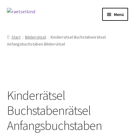
Zur
Zum
Menü
Navigation
Inhalt
springen
springen
Start
Start
Bilderrätsel
Kinderrätsel Buchstabenrätsel
Anfangsbuchstaben Bilderrätsel
AGB
Cookie-Richtlinie (EU)
Datenschutzbelehrung
Kinderrätsel
Echtheit von Bewertungen
Buchstabenrätsel
FAQ
Anfangsbuchstaben
Impressum