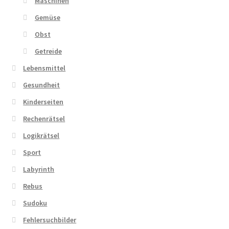
Maschinen
Gemüse
Obst
Getreide
Lebensmittel
Gesundheit
Kinderseiten
Rechenrätsel
Logikrätsel
Sport
Labyrinth
Rebus
Sudoku
Fehlersuchbilder