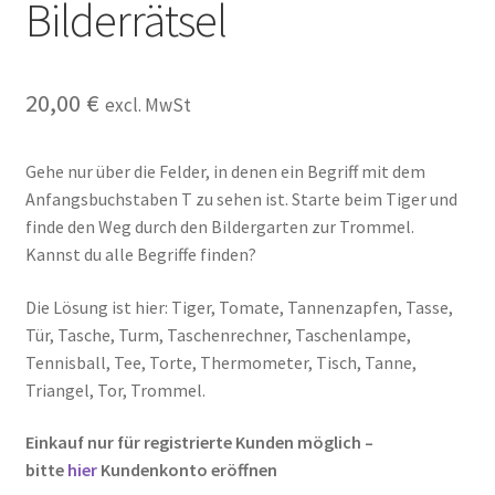
Bilderrätsel
Kasse
Kontakt
20,00
€
excl. MwSt
Kostenlose Rätsel
Gehe nur über die Felder, in denen ein Begriff mit dem
Mein Konto
Anfangsbuchstaben T zu sehen ist. Starte beim Tiger und
finde den Weg durch den Bildergarten zur Trommel.
Kannst du alle Begriffe finden?
Shop
Die Lösung ist hier: Tiger, Tomate, Tannenzapfen, Tasse,
Über Rätselkind
Tür, Tasche, Turm, Taschenrechner, Taschenlampe,
Tennisball, Tee, Torte, Thermometer, Tisch, Tanne,
Versandarten
Triangel, Tor, Trommel.
Warenkorb
Einkauf nur für registrierte Kunden möglich –
bitte
hier
Kundenkonto eröffnen
Widerrufsbelehrung