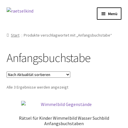
Zur
Zum
Menü
Navigation
Inhalt
springen
springen
Start
Start
Produkte verschlagwortet mit „Anfangsbuchstabe“
AGB
Anfangsbuchstabe
Cookie-Richtlinie (EU)
Datenschutzbelehrung
Nach
Alle 3 Ergebnisse werden angezeigt
Echtheit von Bewertungen
Aktualität
sortiert
FAQ
Rätsel für Kinder Wimmelbild Wasser Suchbild
Impressum
Anfangsbuchstaben