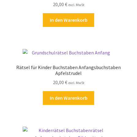
20,00
€
Kasse
excl. MwSt
In den Warenkorb
Kontakt
Kostenlose Rätsel
Mein Konto
Rätsel für Kinder Buchstaben Anfangsbuchstaben
Shop
Apfelstrudel
20,00
€
excl. MwSt
Über Rätselkind
In den Warenkorb
Versandarten
Warenkorb
Widerrufsbelehrung