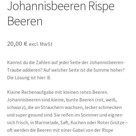
Johannisbeeren Rispe
Kasse
Beeren
Kontakt
Kostenlose Rätsel
20,00
€
excl. MwSt
Mein Konto
Kannst du die Zahlen auf jeder Seite der Johannisbeeren-
Traube addieren? Auf welcher Seite ist die Summe höher?
Shop
Die Lösung ist hier: B.
Über Rätselkind
Kleine Rechenaufgabe mit kleinen roten Beeren.
Johannisbeeren sind kleine, bunte Beeren (rot, weiß,
Versandarten
schwarz), die an Sträuchern wachsen, lecker schmecken
und super gesund sind. Sie reifen im Sommer und eignen
Warenkorb
sich frisch, in Marmelade, Saft, Kuchen oder Roter Grütze –
oft werden die Beeren mit einer Gabel von der Rispe
Widerrufsbelehrung