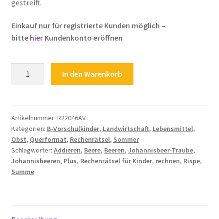
gestreift.
Zahlungsarten
Einkauf nur für registrierte Kunden möglich –
bitte
hier
Kundenkonto eröffnen
Rechenrätsel
In den Warenkorb
für
Kinder
Summe
Addieren
Artikelnummer:
R22046AV
Kategorien:
B-Vorschulkinder
,
Landwirtschaft
,
Lebensmittel
,
Plus
Obst
,
Querformat
,
Rechenrätsel
,
Sommer
Rechnen
Schlagwörter:
Addieren
,
Beere
,
Beeren
,
Johannisbeer-Traube
,
Johannisbeeren
Johannisbeeren
,
Plus
,
Rechenrätsel für Kinder
,
rechnen
,
Rispe
,
Rispe
Summe
Beeren
Menge