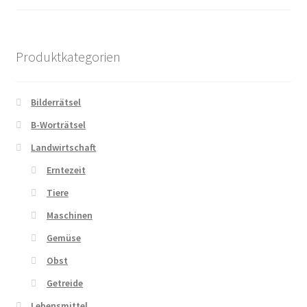
Produktkategorien
Bilderrätsel
B-Worträtsel
Landwirtschaft
Erntezeit
Tiere
Maschinen
Gemüse
Obst
Getreide
Lebensmittel