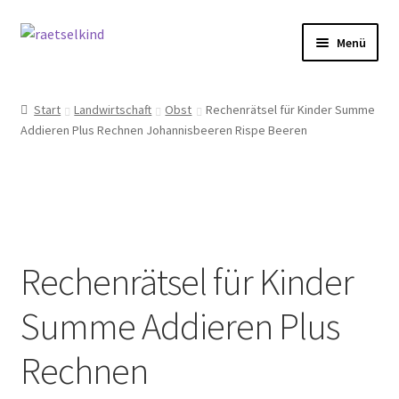
Zur
Zum
Menü
Navigation
Inhalt
springen
springen
Start
Start
Landwirtschaft
Obst
Rechenrätsel für Kinder Summe
Addieren Plus Rechnen Johannisbeeren Rispe Beeren
AGB
Cookie-Richtlinie (EU)
Datenschutzbelehrung
Rechenrätsel für Kinder
Echtheit von Bewertungen
Summe Addieren Plus
FAQ
Rechnen
Impressum