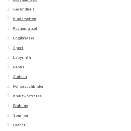
Gesundheit
Kinderseiten
Rechenrätsel
Logikrätsel
Sport
Labyrinth
Rebus
Sudoku
Fehlersuchbilder
Kreuzworträtsel
Frühling
Sommer
Herbst