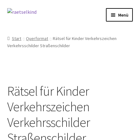
Zur
Zum
Menü
Navigation
Inhalt
springen
springen
Start
Start
Querformat
Rätsel für Kinder Verkehrszeichen
Verkehrsschilder Straßenschilder
AGB
Cookie-Richtlinie (EU)
Datenschutzbelehrung
Rätsel für Kinder
Echtheit von Bewertungen
Verkehrszeichen
FAQ
Verkehrsschilder
Impressum
Straßenschilder