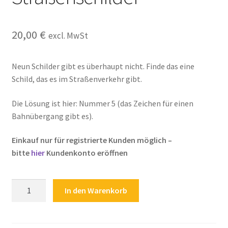
Kasse
20,00
€
excl. MwSt
Kontakt
Kostenlose Rätsel
Neun Schilder gibt es überhaupt nicht. Finde das eine
Schild, das es im Straßenverkehr gibt.
Mein Konto
Die Lösung ist hier: Nummer 5 (das Zeichen für einen
Bahnübergang gibt es).
Shop
Einkauf nur für registrierte Kunden möglich –
Über Rätselkind
bitte
hier
Kundenkonto eröffnen
Versandarten
Rätsel
In den Warenkorb
für
Warenkorb
Kinder
Verkehrszeichen
Widerrufsbelehrung