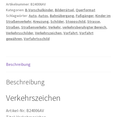
Verkehrsschilder
Artikelnummer:
B24006AV
Kategorien:
B-Vorschulkinder
,
Bilderrätsel
,
Querformat
Straßenschilder
Zahlungsarten
Schlagwörter:
Auto
,
Autos
,
Bahnübergang
,
Fußgänger
,
Kinder im
Menge
Straßenverkehr
,
Kreuzung
,
Schilder
,
Stoppschild
,
Strasse
,
Straßen
,
Straßenverkehr
,
Verkehr
,
verkehrsberuhigter Bereich
,
Verkehrsschilder
,
Verkehrszeichen
,
Vorfahrt
,
Vorfahrt
gewähren
,
Vorfahrtsschild
Beschreibung
Beschreibung
Verkehrszeichen
Artikel-Nr.: B24006AV