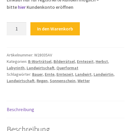
bitte
hier
Kundenkonto eröffnen
Zahlungsarten
Rätsel
In den Warenkorb
für
Kinder
Landwirtschaft
Landwirt
Artikelnummer:
W28035AV
Kategorien:
B-Worträtsel
,
Bilderrätsel
,
Erntezeit
,
Herbst
,
Landwirtin
Labyrinth
,
Landwirtschaft
,
Querformat
Bauer
Schlagwörter:
Bauer
,
Ernte
,
Erntezeit
,
Landwirt
,
Landwirtin
,
Erntezeit
Landwirtschaft
,
Regen
,
Sonnenschein
,
Wetter
Ernte
Wetter
Sonnenschein
Regen
Beschreibung
Menge
Beschreibung