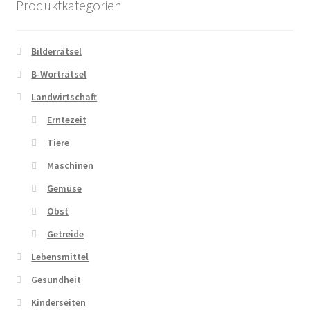
Produktkategorien
Bilderrätsel
B-Worträtsel
Landwirtschaft
Erntezeit
Tiere
Maschinen
Gemüse
Obst
Getreide
Lebensmittel
Gesundheit
Kinderseiten