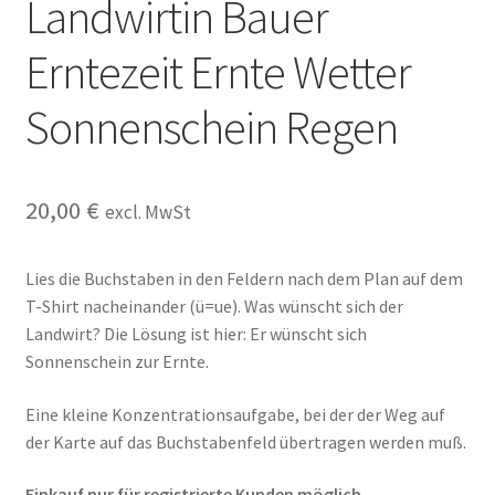
Landwirtin Bauer
Kasse
Erntezeit Ernte Wetter
Kontakt
Sonnenschein Regen
Kostenlose Rätsel
Mein Konto
20,00
€
excl. MwSt
Shop
Lies die Buchstaben in den Feldern nach dem Plan auf dem
T-Shirt nacheinander (ü=ue). Was wünscht sich der
Über Rätselkind
Landwirt? Die Lösung ist hier: Er wünscht sich
Sonnenschein zur Ernte.
Versandarten
Eine kleine Konzentrationsaufgabe, bei der der Weg auf
Warenkorb
der Karte auf das Buchstabenfeld übertragen werden muß.
Widerrufsbelehrung
Einkauf nur für registrierte Kunden möglich –