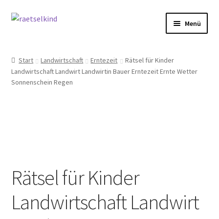
Zur
Zum
Menü
Navigation
Inhalt
springen
springen
Start
Start
Landwirtschaft
Erntezeit
Rätsel für Kinder
Landwirtschaft Landwirt Landwirtin Bauer Erntezeit Ernte Wetter
AGB
Sonnenschein Regen
Cookie-Richtlinie (EU)
Datenschutzbelehrung
Echtheit von Bewertungen
Rätsel für Kinder
FAQ
Landwirtschaft Landwirt
Impressum