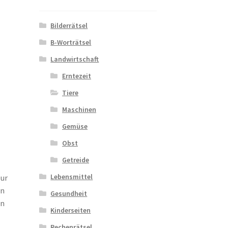
Bilderrätsel
B-Worträtsel
Landwirtschaft
Erntezeit
Tiere
Maschinen
Gemüse
Obst
Getreide
Lebensmittel
zur
en
Gesundheit
en
Kinderseiten
Rechenrätsel