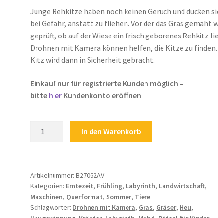
Junge Rehkitze haben noch keinen Geruch und ducken si
bei Gefahr, anstatt zu fliehen. Vor der das Gras gemäht w
geprüft, ob auf der Wiese ein frisch geborenes Rehkitz li
Drohnen mit Kamera können helfen, die Kitze zu finden.
Kitz wird dann in Sicherheit gebracht.
Einkauf nur für registrierte Kunden möglich –
bitte
hier
Kundenkonto eröffnen
Rätsel
In den Warenkorb
für
Kinder
Labyrinth
Rehkitz
Artikelnummer:
B27062AV
Kategorien:
Erntezeit
,
Frühling
,
Labyrinth
,
Landwirtschaft
,
Gras
Maschinen
,
Querformat
,
Sommer
,
Tiere
Mahd
Schlagwörter:
Drohnen mit Kamera
,
Gras
,
Gräser
,
Heu
,
Drohnen