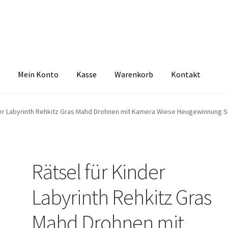
Mein Konto
Kasse
Warenkorb
Kontakt
zbelehrung
Echtheit von Bewertungen
FAQ
Impressum
Kasse
Kon
der Labyrinth Rehkitz Gras Mahd Drohnen mit Kamera Wiese Heugewinnung S
tselkind
Versandarten
Warenkorb
Widerrufsbelehrung
Zahlungsa
Rätsel für Kinder
Labyrinth Rehkitz Gras
Mahd Drohnen mit