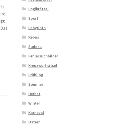
ch
Logikrätsel
ird
Sport
egt.
Labyrinth
 Das
Rebus
Sudoku
Fehlersuchbilder
Kreuzworträtsel
Frühling
Sommer
Herbst
Winter
Karneval
Ostern