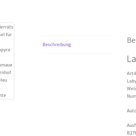
Be
Beschreibung
La
Arti
Laby
Welc
Num
Auto
Ausf
B270