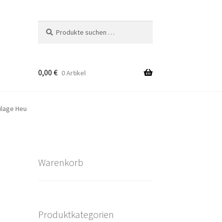
Suchen
Suchen
nach:
0,00
€
0 Artikel
takt
ilage Heu
rten
Warenkorb
Produktkategorien