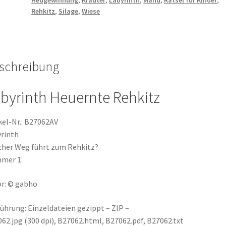
Heugewinnung
,
Kräuter
,
Labyrinth
,
Mahd
,
Rätsel für Kinder
,
mit
Rehkitz
,
Silage
,
Wiese
Kamera
Wiese
Heugewinnung
Silage
schreibung
Heu
Menge
byrinth Heuernte Rehkitz
kel-Nr.: B27062AV
rinth
her Weg führt zum Rehkitz?
mer 1.
r: © gabho
ührung: Einzeldateien gezippt – ZIP –
62.jpg (300 dpi), B27062.html, B27062.pdf, B27062.txt