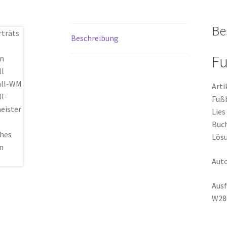
Be
Beschreibung
Fu
Arti
Fußb
Lies
Buch
Lösu
Auto
Ausf
W280