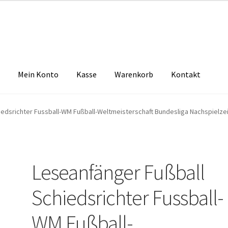
Mein Konto
Kasse
Warenkorb
Kontakt
zbelehrung
Echtheit von Bewertungen
FAQ
Impressum
Kasse
Kon
edsrichter Fussball-WM Fußball-Weltmeisterschaft Bundesliga Nachspielzei
tselkind
Versandarten
Warenkorb
Widerrufsbelehrung
Zahlungsa
Leseanfänger Fußball
Schiedsrichter Fussball-
WM Fußball-