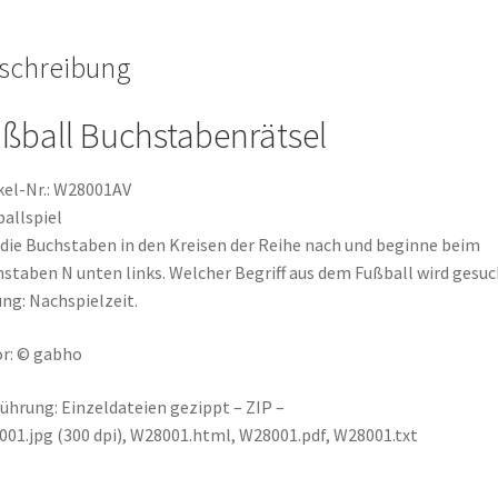
Stadion
Fußballregeln
schreibung
Menge
ßball Buchstabenrätsel
kel-Nr.: W28001AV
allspiel
 die Buchstaben in den Kreisen der Reihe nach und beginne beim
staben N unten links. Welcher Begriff aus dem Fußball wird gesuc
ng: Nachspielzeit.
r: © gabho
ührung: Einzeldateien gezippt – ZIP –
01.jpg (300 dpi), W28001.html, W28001.pdf, W28001.txt