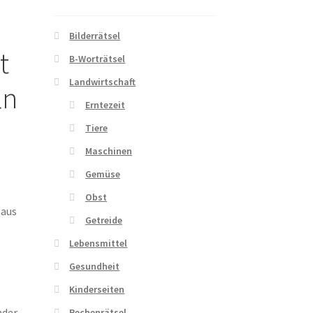
Bilderrätsel
t
B-Worträtsel
Landwirtschaft
ln
Erntezeit
Tiere
Maschinen
Gemüse
Obst
 aus
Getreide
Lebensmittel
Gesundheit
Kinderseiten
nder
Rechenrätsel