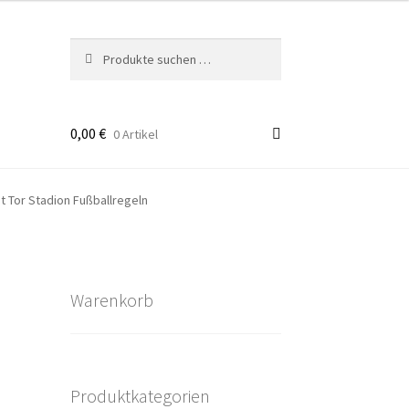
Suchen
Suchen
nach:
0,00
€
0 Artikel
takt
t Tor Stadion Fußballregeln
rten
Warenkorb
Produktkategorien