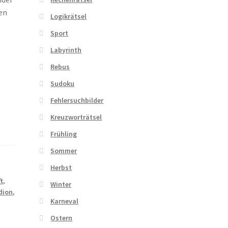
den
Logikrätsel
Sport
Labyrinth
Rebus
Sudoku
Fehlersuchbilder
Kreuzworträtsel
Frühling
Sommer
Herbst
t
,
Winter
dion
,
Karneval
Ostern