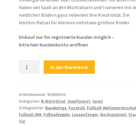
haben viel Spaß an den Worträtseln und trainieren mit 
niedlichen Bildern ganz nebenbei ihre Kreativität. Ein
leichtes Rätsel für kleinere und etwas größere Kinder.
Einkauf nur für registrierte Kunden möglich –
bitte
hier
Kundenkonto eröffnen
Leseanfänger
In den Warenkorb
Fußball
Schiedsrichter
Fussball-
WM
Artikelnummer:
W28001AV
Kategorien:
B-Worträtsel
,
Querformat
,
Sport
Fußball-
Schlagwörter:
Bundesliga
,
Fussball
,
Fußball-Weltmeisterschaf
Weltmeisterschaft
Fußball-WM
,
Fußballregeln
,
Leseanfänger
,
Nachspielzeit
,
Sta
Bundesliga
Tor
Nachspielzeit
Tor