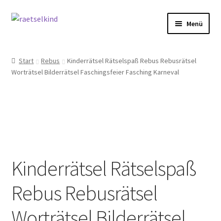
Zur
Zum
Menü
Navigation
Inhalt
springen
springen
Start
Start
Rebus
Kinderrätsel Rätselspaß Rebus Rebusrätsel
Worträtsel Bilderrätsel Faschingsfeier Fasching Karneval
AGB
Cookie-Richtlinie (EU)
Datenschutzbelehrung
Echtheit von Bewertungen
Kinderrätsel Rätselspaß
FAQ
Rebus Rebusrätsel
Impressum
Worträtsel Bilderrätsel