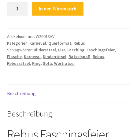
Kinderrätsel
In den Warenkorb
Rätselspaß
Zahlungsarten
Rebus
Rebusrätsel
Worträtsel
Artikelnummer:
W26013AV
Kategorien:
Karneval
,
Querformat
,
Rebus
Bilderrätsel
Schlagwörter:
Bilderrätsel
,
Eier
,
Fasching
,
Faschingsfeier
,
Faschingsfeier
Flasche
,
Karneval
,
Kinderrätsel
,
Rätselspaß
,
Rebus
,
Fasching
Rebusrätsel
,
Ring
,
Sofa
,
Worträtsel
Karneval
Menge
Beschreibung
Beschreibung
Rebus Faschingsfeier