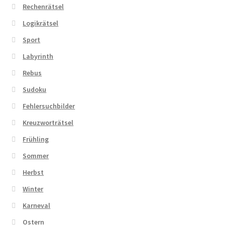
Rechenrätsel
Logikrätsel
Sport
Labyrinth
Rebus
Sudoku
Fehlersuchbilder
Kreuzworträtsel
Frühling
Sommer
Herbst
Winter
Karneval
Ostern