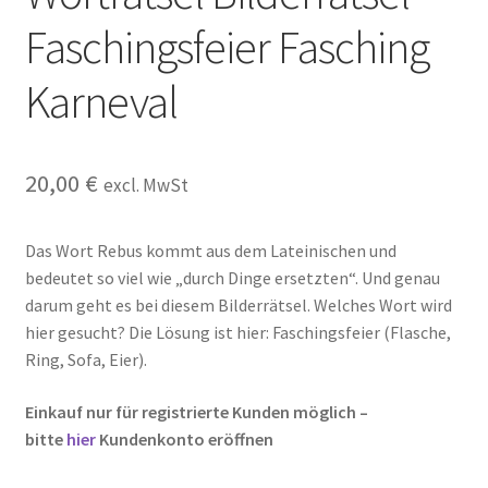
Kasse
Faschingsfeier Fasching
Kontakt
Karneval
Kostenlose Rätsel
20,00
€
excl. MwSt
Mein Konto
Das Wort Rebus kommt aus dem Lateinischen und
Shop
bedeutet so viel wie „durch Dinge ersetzten“. Und genau
darum geht es bei diesem Bilderrätsel. Welches Wort wird
Über Rätselkind
hier gesucht? Die Lösung ist hier: Faschingsfeier (Flasche,
Ring, Sofa, Eier).
Versandarten
Einkauf nur für registrierte Kunden möglich –
Warenkorb
bitte
hier
Kundenkonto eröffnen
Widerrufsbelehrung