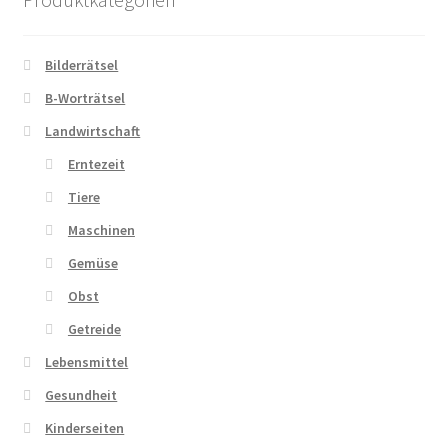
Bilderrätsel
B-Worträtsel
Landwirtschaft
Erntezeit
Tiere
Maschinen
Gemüse
Obst
Getreide
Lebensmittel
Gesundheit
Kinderseiten