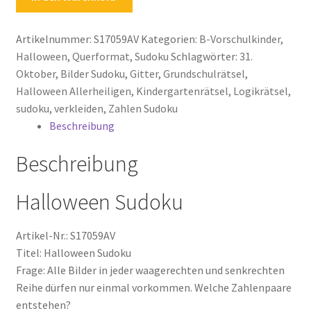
Kinder
Halloween
Artikelnummer:
S17059AV
Kategorien:
B-Vorschulkinder
,
Allerheiligen
Halloween
,
Querformat
,
Sudoku
Schlagwörter:
31.
Sudoku
Oktober
,
Bilder Sudoku
,
Gitter
,
Grundschulrätsel
,
31.
Halloween Allerheiligen
,
Kindergartenrätsel
,
Logikrätsel
,
Oktober
sudoku
,
verkleiden
,
Zahlen Sudoku
Menge
Beschreibung
Beschreibung
Halloween Sudoku
Artikel-Nr.: S17059AV
Titel: Halloween Sudoku
Frage: Alle Bilder in jeder waagerechten und senkrechten
Reihe dürfen nur einmal vorkommen. Welche Zahlenpaare
entstehen?