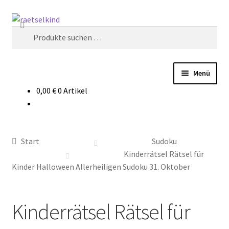
Zur
Zum
Suchen
Navigation
Inhalt
Suchen
springen
springen
nach:
Menü
0,00
€
0 Artikel
Start
AGB
Start
Sudoku
Cookie-Richtlinie (EU)
Kinderrätsel Rätsel für
Kinder Halloween Allerheiligen Sudoku 31. Oktober
Datenschutzbelehrung
Kinderrätsel Rätsel für
Echtheit von Bewertungen