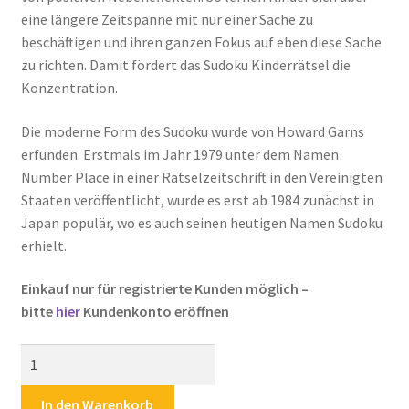
eine längere Zeitspanne mit nur einer Sache zu
Warenkorb
beschäftigen und ihren ganzen Fokus auf eben diese Sache
zu richten. Damit fördert das Sudoku Kinderrätsel die
Widerrufsbelehrung
Konzentration.
Zahlungsarten
Die moderne Form des Sudoku wurde von Howard Garns
erfunden. Erstmals im Jahr 1979 unter dem Namen
Number Place in einer Rätselzeitschrift in den Vereinigten
Staaten veröffentlicht, wurde es erst ab 1984 zunächst in
Japan populär, wo es auch seinen heutigen Namen Sudoku
erhielt.
Einkauf nur für registrierte Kunden möglich –
bitte
hier
Kundenkonto eröffnen
Kinderrätsel
Rätsel
für
In den Warenkorb