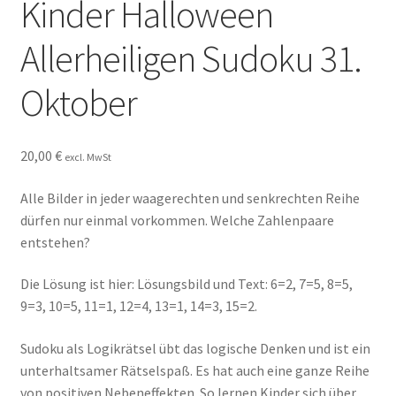
Kinder Halloween
FAQ
Allerheiligen Sudoku 31.
Impressum
Oktober
Kasse
Kontakt
20,00
€
excl. MwSt
Kostenlose Rätsel
Alle Bilder in jeder waagerechten und senkrechten Reihe
dürfen nur einmal vorkommen. Welche Zahlenpaare
Mein Konto
entstehen?
Die Lösung ist hier: Lösungsbild und Text: 6=2, 7=5, 8=5,
Shop
9=3, 10=5, 11=1, 12=4, 13=1, 14=3, 15=2.
Über Rätselkind
Sudoku als Logikrätsel übt das logische Denken und ist ein
unterhaltsamer Rätselspaß. Es hat auch eine ganze Reihe
Versandarten
von positiven Nebeneffekten. So lernen Kinder sich über