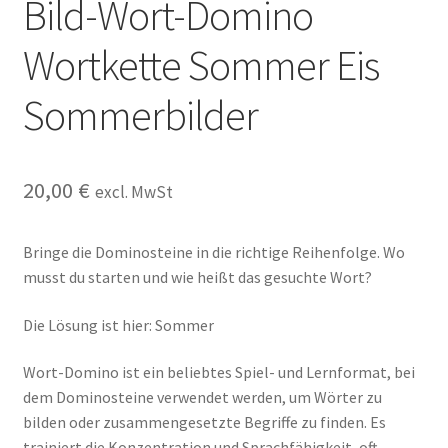
Bild-Wort-Domino
Kasse
Wortkette Sommer Eis
Kontakt
Sommerbilder
Kostenlose Rätsel
Mein Konto
20,00
€
excl. MwSt
Shop
Bringe die Dominosteine in die richtige Reihenfolge. Wo
musst du starten und wie heißt das gesuchte Wort?
Über Rätselkind
Die Lösung ist hier: Sommer
Versandarten
Wort-Domino ist ein beliebtes Spiel- und Lernformat, bei
Warenkorb
dem Dominosteine verwendet werden, um Wörter zu
bilden oder zusammengesetzte Begriffe zu finden. Es
Widerrufsbelehrung
trainiert die Konzentration und Sprachfähigkeit, oft