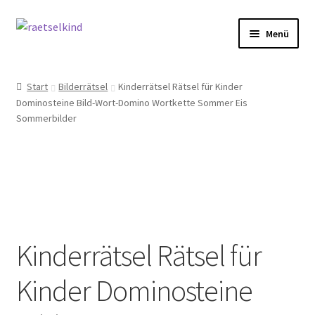
Zur
Zum
Menü
Navigation
Inhalt
springen
springen
Start
Start
Bilderrätsel
Kinderrätsel Rätsel für Kinder
Dominosteine Bild-Wort-Domino Wortkette Sommer Eis
AGB
Sommerbilder
Cookie-Richtlinie (EU)
Datenschutzbelehrung
Echtheit von Bewertungen
Kinderrätsel Rätsel für
FAQ
Kinder Dominosteine
Impressum