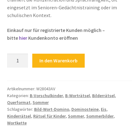
eingesetzt im Senioren-Gedächtnistraining oder im
Zahlungsarten
schulischen Kontext.
Einkauf nur für registrierte Kunden möglich –
bitte
hier
Kundenkonto eröffnen
Kinderrätsel
In den Warenkorb
Rätsel
für
Kinder
Dominosteine
Artikelnummer:
W28043AV
Kategorien:
B-Vorschulkinder
,
B-Worträtsel
,
Bilderrätsel
,
Bild-
Querformat
,
Sommer
Wort-
Schlagwörter:
Bild-Wort-Domino
,
Dominosteine
,
Eis
,
Domino
Kinderrätsel
,
Rätsel für Kinder
,
Sommer
,
Sommerbilder
,
Wortkette
Wortkette
Sommer
Eis