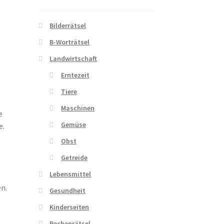
Bilderrätsel
e
B-Worträtsel
Landwirtschaft
Erntezeit
Tiere
Maschinen
e
Gemüse
e.
Obst
Getreide
Lebensmittel
en.
Gesundheit
Kinderseiten
Rechenrätsel