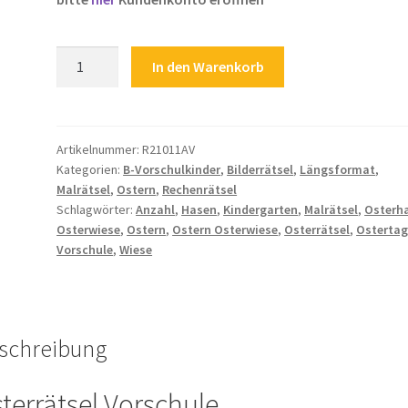
Kinderrätsel
In den Warenkorb
Malrätsel
Vorschule
Kindergarten
Osterrätsel
Artikelnummer:
R21011AV
Kategorien:
B-Vorschulkinder
,
Bilderrätsel
,
Längsformat
,
Ostern
Malrätsel
,
Ostern
,
Rechenrätsel
Ostertage
Schlagwörter:
Anzahl
,
Hasen
,
Kindergarten
,
Malrätsel
,
Osterh
Osterhase
Osterwiese
,
Ostern
,
Ostern Osterwiese
,
Osterrätsel
,
Ostertag
Osterwiese
Vorschule
,
Wiese
Hasen
Wiese
Menge
schreibung
terrätsel Vorschule