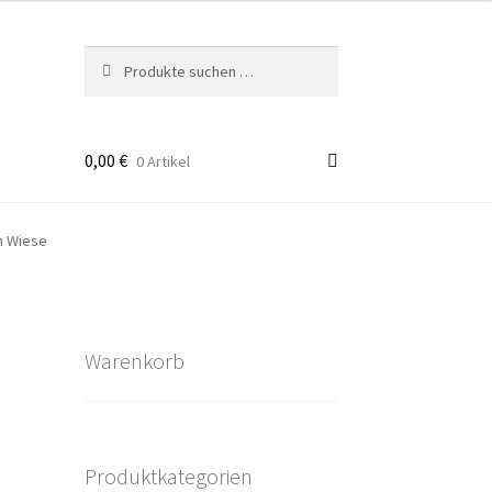
Suchen
Suchen
nach:
0,00
€
0 Artikel
takt
n Wiese
rten
Warenkorb
Produktkategorien