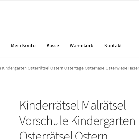
Mein Konto
Kasse
Warenkorb
Kontakt
zbelehrung
Echtheit von Bewertungen
FAQ
Impressum
Kasse
Kon
ule Kindergarten Osterrätsel Ostern Ostertage Osterhase Osterwiese Hase
tselkind
Versandarten
Warenkorb
Widerrufsbelehrung
Zahlungsa
Kinderrätsel Malrätsel
Vorschule Kindergarten
Osterrätsel Ostern