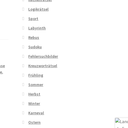
Logikrätsel
Sport
Labyrinth
Rebus
Sudoku
Fehlersuchbilder
ase
Kreuzworträtsel
e
,
Frühling
Sommer
Herbst
Winter
Karneval
Ostern