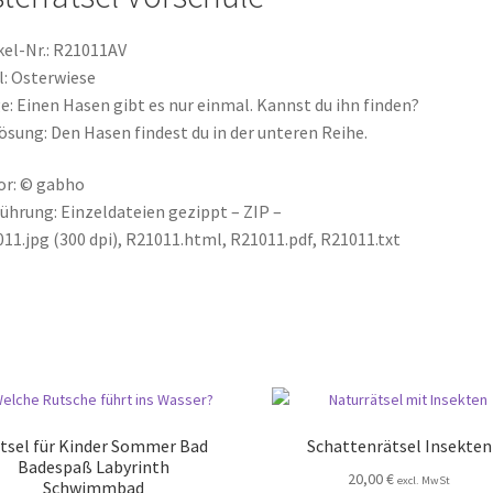
kel-Nr.: R21011AV
l: Osterwiese
e: Einen Hasen gibt es nur einmal. Kannst du ihn finden?
ösung: Den Hasen findest du in der unteren Reihe.
or: © gabho
ührung: Einzeldateien gezippt – ZIP –
11.jpg (300 dpi), R21011.html, R21011.pdf, R21011.txt
tsel für Kinder Sommer Bad
Schattenrätsel Insekten
Badespaß Labyrinth
20,00
€
excl. MwSt
Schwimmbad