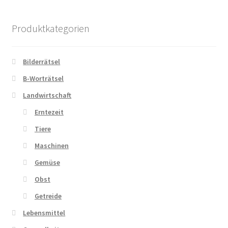
Produktkategorien
Bilderrätsel
B-Worträtsel
Landwirtschaft
Erntezeit
Tiere
Maschinen
Gemüse
Obst
Getreide
Lebensmittel