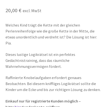
Kasse
20,00
€
excl. MwSt
Kontakt
Welches Kind trägt die Kette mit der gleichen
Kostenlose Rätsel
Perlenreihenfolge wie die große Kette in der Mitte, die
etwas unordentlich und verdreht ist? Die Lösung ist hier:
Mein Konto
Pia.
Dieses lustige Logikrätsel ist ein perfektes
Shop
Gedächtnistraining, dass das räumliche
Wahrnehmungsvermögen fördert.
Über Rätselkind
Raffinierte Knobelaufgaben erfordert genaues
Versandarten
Beobachten. Bei diesem kniffliges Logikrätsel sollte die
Kinder um die Ecke und bis zur richtigen Lösung zu denken.
Warenkorb
Einkauf nur für registrierte Kunden möglich –
Widerrufsbelehrung
bitte
hier
Kundenkonto eröffnen