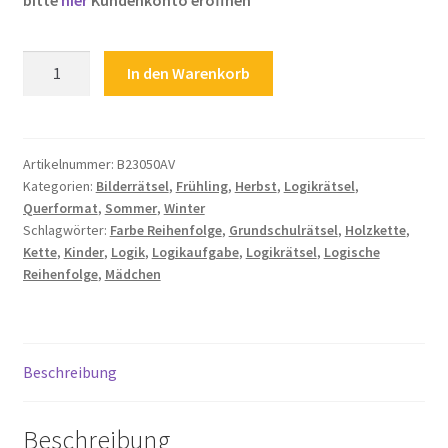
Zahlungsarten
Kinderrätsel
In den Warenkorb
Logikrätsel
Kette
Perlenkette
Farben
Artikelnummer:
B23050AV
Kategorien:
Bilderrätsel
,
Frühling
,
Herbst
,
Logikrätsel
,
Reihenfolge
Querformat
,
Sommer
,
Winter
Menge
Schlagwörter:
Farbe Reihenfolge
,
Grundschulrätsel
,
Holzkette
,
Kette
,
Kinder
,
Logik
,
Logikaufgabe
,
Logikrätsel
,
Logische
Reihenfolge
,
Mädchen
Beschreibung
Beschreibung