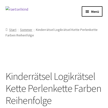
Zur
Zum
Menü
Navigation
Inhalt
springen
springen
Start
Start
Sommer
Kinderrätsel Logikrätsel Kette Perlenkette
Farben Reihenfolge
AGB
Cookie-Richtlinie (EU)
Datenschutzbelehrung
Kinderrätsel Logikrätsel
Echtheit von Bewertungen
Kette Perlenkette Farben
FAQ
Reihenfolge
Impressum