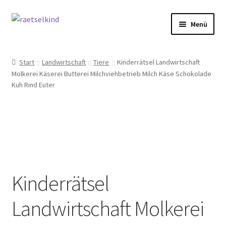
Zur
Zum
Menü
Navigation
Inhalt
springen
springen
Start
Start
Landwirtschaft
Tiere
Kinderrätsel Landwirtschaft
Molkerei Käserei Butterei Milchviehbetrieb Milch Käse Schokolade
AGB
Kuh Rind Euter
Cookie-Richtlinie (EU)
Datenschutzbelehrung
Echtheit von Bewertungen
Kinderrätsel
FAQ
Landwirtschaft Molkerei
Impressum