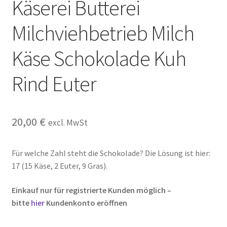
Käserei Butterei
Kasse
Milchviehbetrieb Milch
Kontakt
Käse Schokolade Kuh
Kostenlose Rätsel
Rind Euter
Mein Konto
Shop
20,00
€
excl. MwSt
Über Rätselkind
Für welche Zahl steht die Schokolade? Die Lösung ist hier:
17 (15 Käse, 2 Euter, 9 Gras).
Versandarten
Einkauf nur für registrierte Kunden möglich –
Warenkorb
bitte
hier
Kundenkonto eröffnen
Widerrufsbelehrung