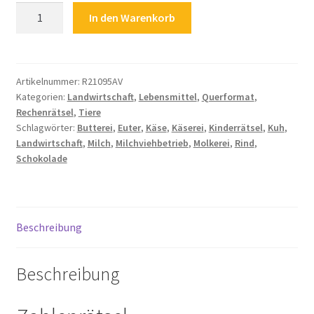
Kinderrätsel
In den Warenkorb
Landwirtschaft
Zahlungsarten
Molkerei
Käserei
Butterei
Artikelnummer:
R21095AV
Kategorien:
Landwirtschaft
,
Lebensmittel
,
Querformat
,
Milchviehbetrieb
Rechenrätsel
,
Tiere
Milch
Schlagwörter:
Butterei
,
Euter
,
Käse
,
Käserei
,
Kinderrätsel
,
Kuh
,
Käse
Landwirtschaft
,
Milch
,
Milchviehbetrieb
,
Molkerei
,
Rind
,
Schokolade
Schokolade
Kuh
Rind
Euter
Menge
Beschreibung
Beschreibung