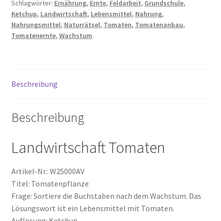
Schlagwörter:
Ernährung
,
Ernte
,
Feldarbeit
,
Grundschule
,
Wachstum
Ketchup
,
Landwirtschaft
,
Lebensmittel
,
Nahrung
,
Ketchup
Nahrungsmittel
,
Naturrätsel
,
Tomaten
,
Tomatenanbau
,
Lebensmittel
Tomatenernte
,
Wachstum
Menge
Beschreibung
Beschreibung
Landwirtschaft Tomaten
Artikel-Nr.: W25000AV
Titel: Tomatenpflanze
Frage: Sortiere die Buchstaben nach dem Wachstum. Das
Lösungswort ist ein Lebensmittel mit Tomaten.
Auflösung: Ketchup.