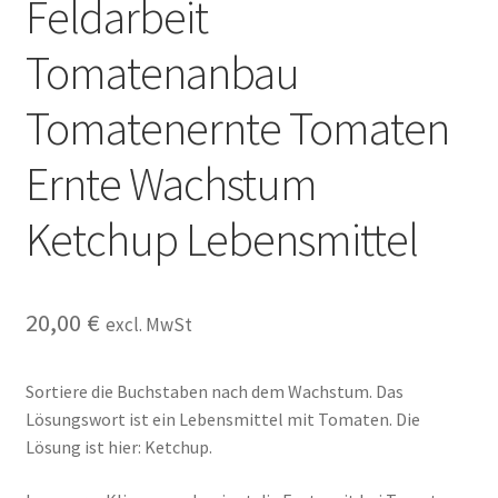
Feldarbeit
Kasse
Tomatenanbau
Kontakt
Tomatenernte Tomaten
Kostenlose Rätsel
Ernte Wachstum
Mein Konto
Ketchup Lebensmittel
Shop
Über Rätselkind
20,00
€
excl. MwSt
Versandarten
Sortiere die Buchstaben nach dem Wachstum. Das
Lösungswort ist ein Lebensmittel mit Tomaten. Die
Warenkorb
Lösung ist hier: Ketchup.
Widerrufsbelehrung