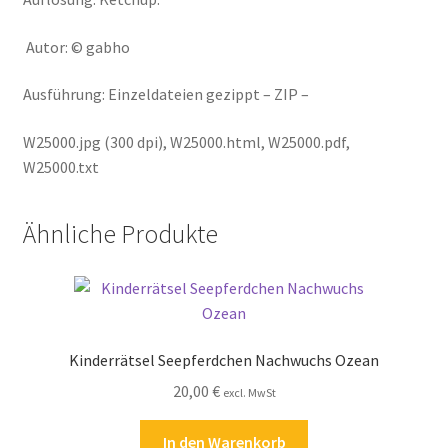
Autor: © gabho
Ausführung: Einzeldateien gezippt – ZIP –
W25000.jpg (300 dpi), W25000.html, W25000.pdf,
W25000.txt
Ähnliche Produkte
Kinderrätsel Seepferdchen Nachwuchs Ozean
20,00
€
excl. MwSt
In den Warenkorb