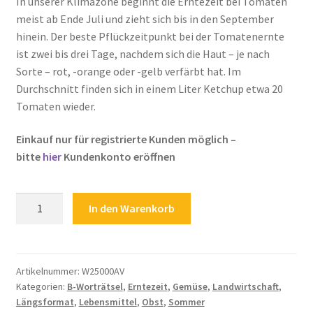
In unserer Klimazone beginnt die Erntezeit bei Tomaten
meist ab Ende Juli und zieht sich bis in den September
Zahlungsarten
hinein. Der beste Pflückzeitpunkt bei der Tomatenernte
ist zwei bis drei Tage, nachdem sich die Haut – je nach
Sorte – rot, -orange oder -gelb verfärbt hat. Im
Durchschnitt finden sich in einem Liter Ketchup etwa 20
Tomaten wieder.
Einkauf nur für registrierte Kunden möglich –
bitte
hier
Kundenkonto eröffnen
Kinderrätsel
In den Warenkorb
Landwirtschaft
Feldarbeit
Tomatenanbau
Tomatenernte
Artikelnummer:
W25000AV
Kategorien:
B-Worträtsel
,
Erntezeit
,
Gemüse
,
Landwirtschaft
,
Tomaten
Längsformat
,
Lebensmittel
,
Obst
,
Sommer
Ernte