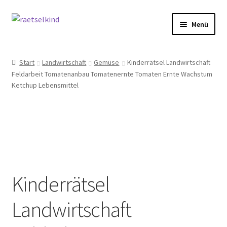
Zur
Zum
Menü
Navigation
Inhalt
springen
springen
Start
Start
Landwirtschaft
Gemüse
Kinderrätsel Landwirtschaft
Feldarbeit Tomatenanbau Tomatenernte Tomaten Ernte Wachstum
AGB
Ketchup Lebensmittel
Cookie-Richtlinie (EU)
Datenschutzbelehrung
Echtheit von Bewertungen
Kinderrätsel
FAQ
Landwirtschaft
Impressum