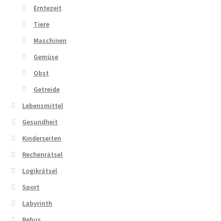
Erntezeit
Tiere
Maschinen
Gemüse
Obst
Getreide
Lebensmittel
Gesundheit
Kinderseiten
Rechenrätsel
Logikrätsel
Sport
Labyrinth
Rebus