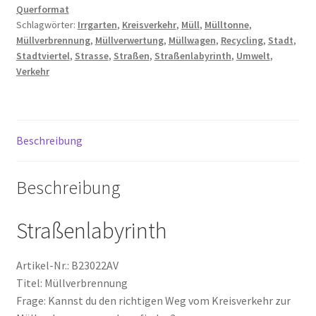
Querformat
Schlagwörter:
Irrgarten
,
Kreisverkehr
,
Müll
,
Mülltonne
,
Zahlungsarten
Müllverbrennung
,
Müllverwertung
,
Müllwagen
,
Recycling
,
Stadt
,
Stadtviertel
,
Strasse
,
Straßen
,
Straßenlabyrinth
,
Umwelt
,
Verkehr
Beschreibung
Beschreibung
Straßenlabyrinth
Artikel-Nr.: B23022AV
Titel: Müllverbrennung
Frage: Kannst du den richtigen Weg vom Kreisverkehr zur