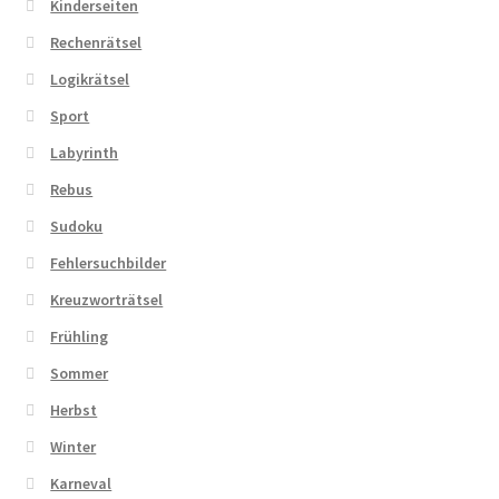
Kinderseiten
Rechenrätsel
Logikrätsel
Sport
Labyrinth
Rebus
Sudoku
Fehlersuchbilder
Kreuzworträtsel
Frühling
Sommer
Herbst
Winter
Karneval