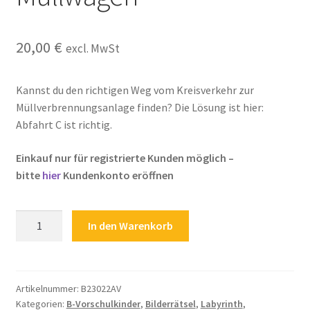
Kasse
20,00
€
excl. MwSt
Kontakt
Kostenlose Rätsel
Kannst du den richtigen Weg vom Kreisverkehr zur
Müllverbrennungsanlage finden? Die Lösung ist hier:
Mein Konto
Abfahrt C ist richtig.
Einkauf nur für registrierte Kunden möglich –
Shop
bitte
hier
Kundenkonto eröffnen
Über Rätselkind
Kinderrätsel
In den Warenkorb
Versandarten
Labyrinth
Straßen
Warenkorb
Müllverbrennung
Müllwagen
Artikelnummer:
B23022AV
Kategorien:
B-Vorschulkinder
,
Bilderrätsel
,
Labyrinth
,
Menge
Widerrufsbelehrung