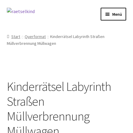
Zur
Zum
Menü
Navigation
Inhalt
springen
springen
Start
Start
Querformat
Kinderrätsel Labyrinth Straßen
Müllverbrennung Müllwagen
AGB
Cookie-Richtlinie (EU)
Datenschutzbelehrung
Kinderrätsel Labyrinth
Echtheit von Bewertungen
Straßen
FAQ
Müllverbrennung
Impressum
Müllwagen