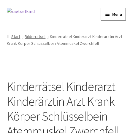
Zur
Zum
Menü
Navigation
Inhalt
springen
springen
Start
Start
Bilderrätsel
Kinderrätsel Kinderarzt Kinderärztin Arzt
Krank Körper Schlüsselbein Atemmuskel Zwerchfell
AGB
Cookie-Richtlinie (EU)
Datenschutzbelehrung
Kinderrätsel Kinderarzt
Echtheit von Bewertungen
Kinderärztin Arzt Krank
FAQ
Körper Schlüsselbein
Impressum
Atemmuskel Zwerchfell