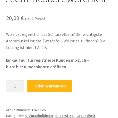
Kasse
20,00
€
excl. MwSt
Kontakt
Kostenlose Rätsel
Wo sitzt eigentlich das Schlüsselbein? Der wichtigste
Atemmuskel ist das Zwerchfell. Wo ist es zu finden? Die
Mein Konto
Lösung ist hier: 1 A, 2 B.
Einkauf nur für registrierte Kunden möglich –
Shop
bitte
hier
Kundenkonto eröffnen
Über Rätselkind
Kinderrätsel
In den Warenkorb
Versandarten
Kinderarzt
Kinderärztin
Warenkorb
Arzt
Krank
Artikelnummer:
B24096AV
Kategorien:
B-Vorschulkinder
,
Bilderrätsel
,
Gesundheit
,
Körper
Widerrufsbelehrung