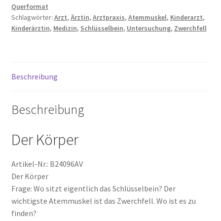
Querformat
Schlüsselbein
Schlagwörter:
Arzt
,
Ärztin
,
Arztpraxis
,
Atemmuskel
,
Kinderarzt
,
Atemmuskel
Zahlungsarten
Kinderärztin
,
Medizin
,
Schlüsselbein
,
Untersuchung
,
Zwerchfell
Zwerchfell
Menge
Beschreibung
Beschreibung
Der Körper
Artikel-Nr.: B24096AV
Der Körper
Frage: Wo sitzt eigentlich das Schlüsselbein? Der
wichtigste Atemmuskel ist das Zwerchfell. Wo ist es zu
finden?