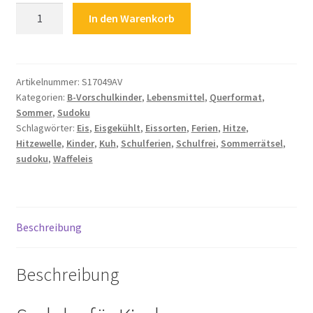
Kinder
In den Warenkorb
Sudoku
Zahlungsarten
Eissorten
Eis
Sommer
Artikelnummer:
S17049AV
Kategorien:
B-Vorschulkinder
,
Lebensmittel
,
Querformat
,
Waffeleis
Sommer
,
Sudoku
Menge
Schlagwörter:
Eis
,
Eisgekühlt
,
Eissorten
,
Ferien
,
Hitze
,
Hitzewelle
,
Kinder
,
Kuh
,
Schulferien
,
Schulfrei
,
Sommerrätsel
,
sudoku
,
Waffeleis
Beschreibung
Beschreibung