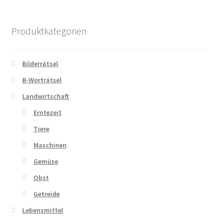
Produktkategorien
Bilderrätsel
B-Worträtsel
Landwirtschaft
Erntezeit
Tiere
Maschinen
Gemüse
Obst
Getreide
Lebensmittel