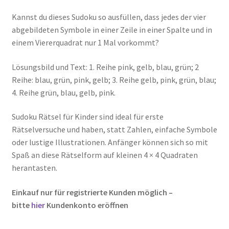
Kasse
Kannst du dieses Sudoku so ausfüllen, dass jedes der vier
abgebildeten Symbole in einer Zeile in einer Spalte und in
Kontakt
einem Viererquadrat nur 1 Mal vorkommt?
Kostenlose Rätsel
Lösungsbild und Text: 1. Reihe pink, gelb, blau, grün; 2
Reihe: blau, grün, pink, gelb; 3. Reihe gelb, pink, grün, blau;
Mein Konto
4. Reihe grün, blau, gelb, pink.
Sudoku Rätsel für Kinder sind ideal für erste
Shop
Rätselversuche und haben, statt Zahlen, einfache Symbole
oder lustige Illustrationen. Anfänger können sich so mit
Über Rätselkind
Spaß an diese Rätselform auf kleinen 4 × 4 Quadraten
herantasten.
Versandarten
Einkauf nur für registrierte Kunden möglich –
Warenkorb
bitte
hier
Kundenkonto eröffnen
Widerrufsbelehrung