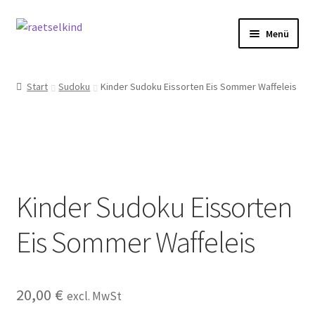
Zur
Zum
Menü
Navigation
Inhalt
springen
springen
Start
Start
Sudoku
Kinder Sudoku Eissorten Eis Sommer Waffeleis
AGB
Cookie-Richtlinie (EU)
Datenschutzbelehrung
Kinder Sudoku Eissorten
Echtheit von Bewertungen
Eis Sommer Waffeleis
FAQ
Impressum
20,00
€
excl. MwSt