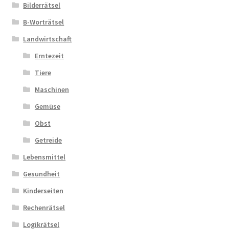
Bilderrätsel
B-Worträtsel
Landwirtschaft
Erntezeit
Tiere
Maschinen
Gemüse
Obst
Getreide
Lebensmittel
Gesundheit
Kinderseiten
Rechenrätsel
Logikrätsel