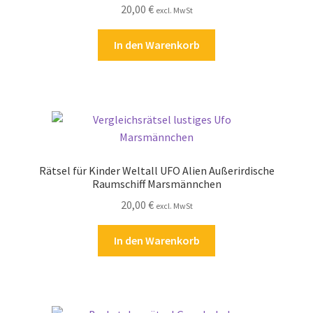
20,00
€
excl. MwSt
Kasse
In den Warenkorb
Kontakt
Kostenlose Rätsel
Mein Konto
Shop
Rätsel für Kinder Weltall UFO Alien Außerirdische
Raumschiff Marsmännchen
Über Rätselkind
20,00
€
excl. MwSt
Versandarten
In den Warenkorb
Warenkorb
Widerrufsbelehrung