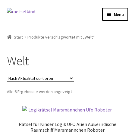
Zur
Zum
Menü
Navigation
Inhalt
springen
springen
Start
Start
Produkte verschlagwortet mit „Welt“
AGB
Welt
Cookie-Richtlinie (EU)
Datenschutzbelehrung
Nach
Alle 6 Ergebnisse werden angezeigt
Echtheit von Bewertungen
Aktualität
sortiert
FAQ
Rätsel für Kinder Logik UFO Alien Außerirdische
Impressum
Raumschiff Marsmännchen Roboter