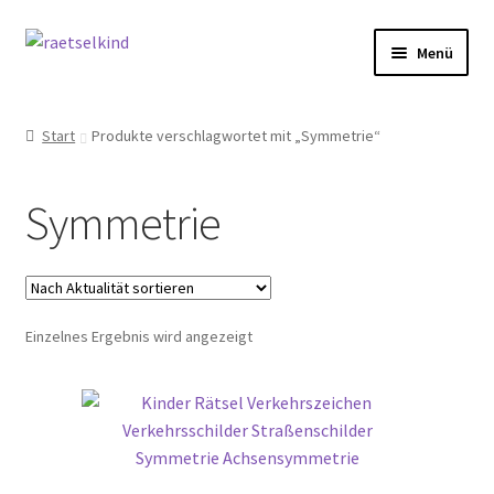
Zur
Zum
Menü
Navigation
Inhalt
springen
springen
Start
Start
Produkte verschlagwortet mit „Symmetrie“
AGB
Symmetrie
Cookie-Richtlinie (EU)
Datenschutzbelehrung
Einzelnes Ergebnis wird angezeigt
Echtheit von Bewertungen
FAQ
Impressum