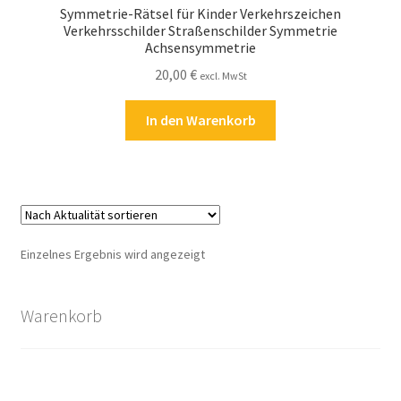
Symmetrie-Rätsel für Kinder Verkehrszeichen
Kasse
Verkehrsschilder Straßenschilder Symmetrie
Achsensymmetrie
Kontakt
20,00
€
excl. MwSt
Kostenlose Rätsel
In den Warenkorb
Mein Konto
Shop
Über Rätselkind
Einzelnes Ergebnis wird angezeigt
Versandarten
Warenkorb
Warenkorb
Widerrufsbelehrung