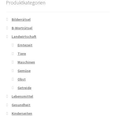
Produktkategorien
Zahlungsarten
Bilderrätsel
B-Worträtsel
Landwirtschaft
Erntezeit
Tiere
Maschinen
Gemüse
Obst
Getreide
Lebensmittel
Gesundheit
Kinderseiten