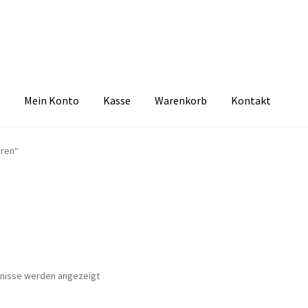
Mein Konto
Kasse
Warenkorb
Kontakt
zbelehrung
Echtheit von Bewertungen
FAQ
Impressum
Kasse
Kon
eren“
tselkind
Versandarten
Warenkorb
Widerrufsbelehrung
Zahlungsa
Nach
bnisse werden angezeigt
Aktualität
sortiert