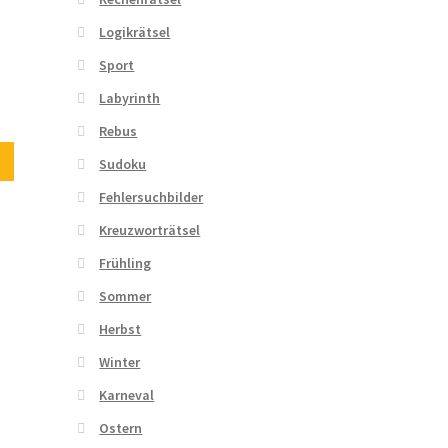
Logikrätsel
Sport
Labyrinth
Rebus
Sudoku
Fehlersuchbilder
Kreuzworträtsel
Frühling
Sommer
Herbst
Winter
Karneval
Ostern