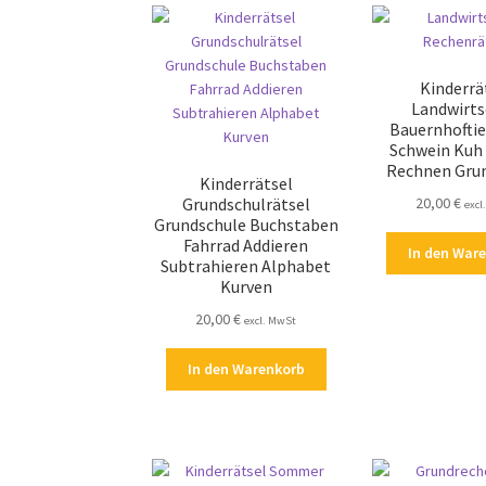
Kinderrä
Landwirts
Bauernhoftie
Schwein Kuh
Rechnen Gru
Kinderrätsel
20,00
€
Grundschulrätsel
excl
Grundschule Buchstaben
Fahrrad Addieren
In den War
Subtrahieren Alphabet
Kurven
20,00
€
excl. MwSt
In den Warenkorb