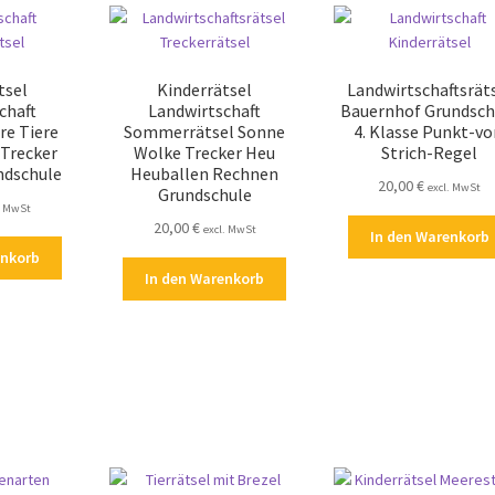
tsel
Kinderrätsel
Landwirtschaftsrät
chaft
Landwirtschaft
Bauernhof Grundsch
re Tiere
Sommerrätsel Sonne
4. Klasse Punkt-vo
 Trecker
Wolke Trecker Heu
Strich-Regel
ndschule
Heuballen Rechnen
20,00
€
excl. MwSt
Grundschule
. MwSt
20,00
€
excl. MwSt
In den Warenkorb
enkorb
In den Warenkorb