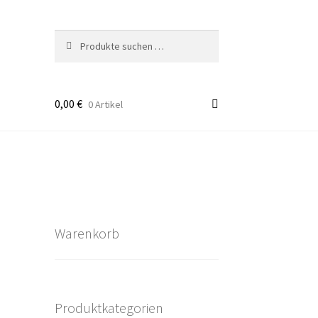
Suchen
Suchen
nach:
0,00
€
0 Artikel
takt
rten
Warenkorb
Produktkategorien