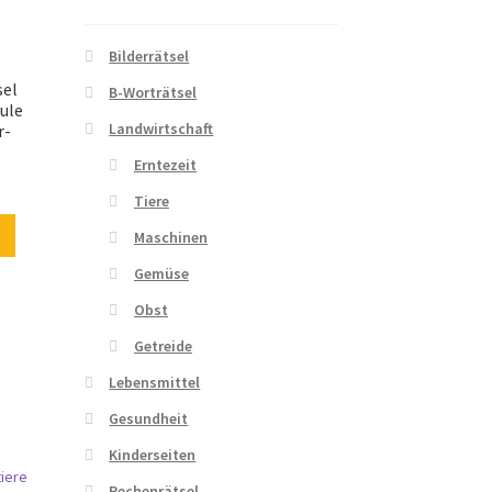
Bilderrätsel
sel
B-Worträtsel
ule
Landwirtschaft
r-
Erntezeit
Tiere
Maschinen
Gemüse
Obst
Getreide
Lebensmittel
Gesundheit
Kinderseiten
Rechenrätsel