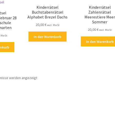
Kinderrätsel
Kinderrätsel
Buchstabenrätsel
Zahlenrätsel
tsel
Alphabet Brezel Dachs
Meerestiere Meer
Februar 28
Sommer
schule
20,00
€
excl. MwSt
narten
20,00
€
excl. MwSt
. MwSt
In den Warenkorb
In den Warenkorb
enkorb
Nach
bnisse werden angezeigt
Aktualität
sortiert