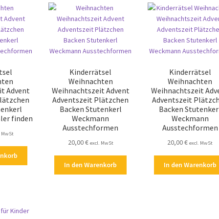
tsel
Kinderrätsel
Kinderrätsel
hten
Weihnachten
Weihnachten
it Advent
Weihnachtszeit Advent
Weihnachtszeit Adv
Plätzchen
Adventszeit Plätzchen
Adventszeit Plätzc
tenkerl
Backen Stutenkerl
Backen Stutenker
er finden
Weckmann
Weckmann
Ausstechformen
Ausstechformen
. MwSt
20,00
€
20,00
€
excl. MwSt
excl. MwSt
enkorb
In den Warenkorb
In den Warenkorb