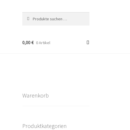
Suchen
Suchen
nach:
0,00
€
0 Artikel
takt
rten
Warenkorb
Produktkategorien