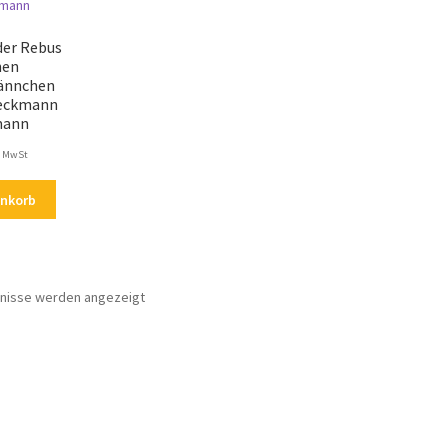
der Rebus
hen
ännchen
Weckmann
mann
. MwSt
enkorb
Nach
bnisse werden angezeigt
Aktualität
sortiert