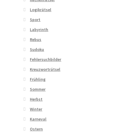
Logikrätsel
Sport
Labyrinth
Rebus
Sudoku
Fehlersuchbilder
Kreuzworträtsel
Frühling
Sommer
Herbst
Winter
Karneval
Ostern