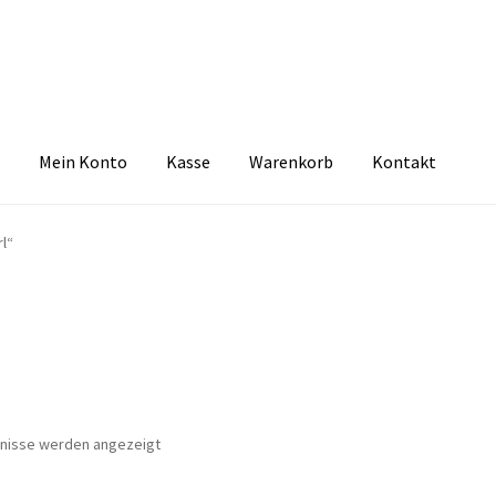
Mein Konto
Kasse
Warenkorb
Kontakt
zbelehrung
Echtheit von Bewertungen
FAQ
Impressum
Kasse
Kon
l“
tselkind
Versandarten
Warenkorb
Widerrufsbelehrung
Zahlungsa
Nach
bnisse werden angezeigt
Aktualität
sortiert