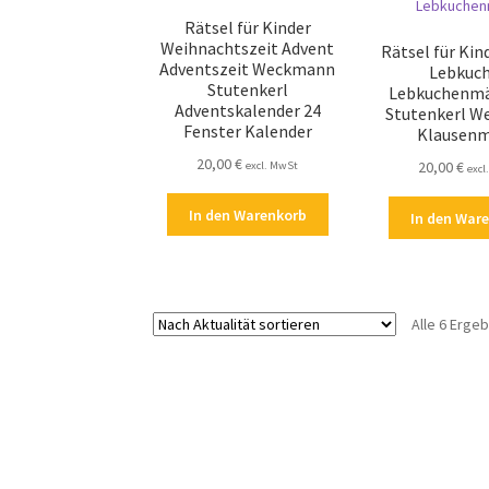
Rätsel für Kinder
Weihnachtszeit Advent
Rätsel für Kin
Adventszeit Weckmann
Lebkuc
Stutenkerl
Lebkuchenm
Adventskalender 24
Stutenkerl 
Fenster Kalender
Klausen
20,00
€
20,00
€
excl. MwSt
excl
In den Warenkorb
In den War
Alle 6 Erge