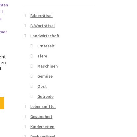
Bilderrätsel
B-Worträtsel
Landwirtschaft
Erntezeit
Tiere
ent
hen
Maschinen
l
Gemüse
Obst
Getreide
Lebensmittel
Gesundheit
Kinderseiten
Rechenrätsel