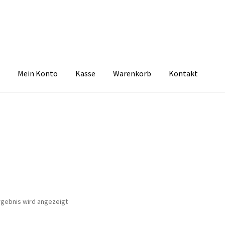
Mein Konto
Kasse
Warenkorb
Kontakt
zbelehrung
Echtheit von Bewertungen
FAQ
Impressum
Kasse
Kon
tselkind
Versandarten
Warenkorb
Widerrufsbelehrung
Zahlungsa
rgebnis wird angezeigt