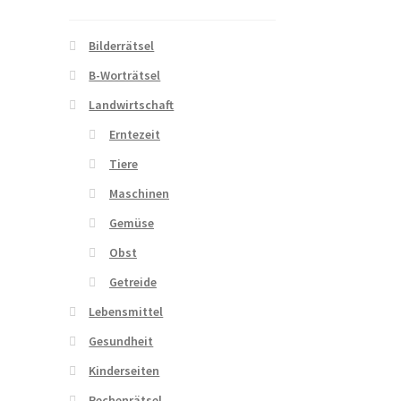
Bilderrätsel
B-Worträtsel
Landwirtschaft
Erntezeit
Tiere
Maschinen
Gemüse
Obst
Getreide
Lebensmittel
Gesundheit
Kinderseiten
Rechenrätsel