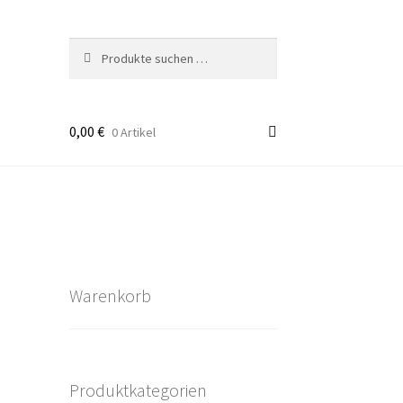
Suchen
Suchen
nach:
0,00
€
0 Artikel
takt
rten
Warenkorb
Produktkategorien