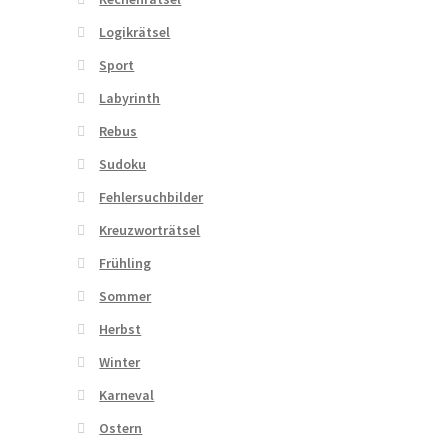
Logikrätsel
Sport
Labyrinth
Rebus
Sudoku
Fehlersuchbilder
Kreuzworträtsel
Frühling
Sommer
Herbst
Winter
Karneval
Ostern