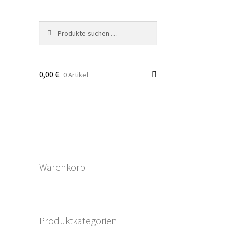
Suchen
Suchen
nach:
0,00
€
0 Artikel
takt
rten
Warenkorb
Produktkategorien