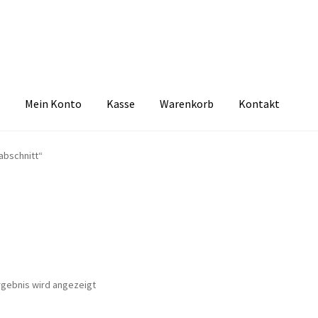
Mein Konto
Kasse
Warenkorb
Kontakt
zbelehrung
Echtheit von Bewertungen
FAQ
Impressum
Kasse
Kon
abschnitt“
tselkind
Versandarten
Warenkorb
Widerrufsbelehrung
Zahlungsa
rgebnis wird angezeigt