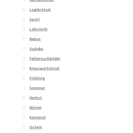
Logikrätsel
Sport
Labyrinth
Rebus
Sudoku
Fehlersuchbilder
Kreuzworträtsel
Frühling
Sommer
Herbst
Winter
Karneval
Ostern