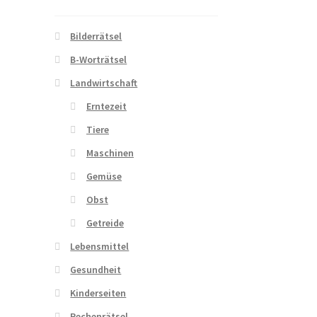
Bilderrätsel
B-Worträtsel
Landwirtschaft
Erntezeit
Tiere
Maschinen
Gemüse
Obst
Getreide
Lebensmittel
Gesundheit
Kinderseiten
Rechenrätsel