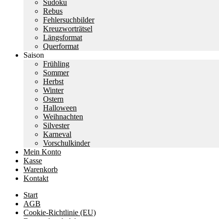
Sudoku
Rebus
Fehlersuchbilder
Kreuzworträtsel
Längsformat
Querformat
Saison
Frühling
Sommer
Herbst
Winter
Ostern
Halloween
Weihnachten
Silvester
Karneval
Vorschulkinder
Mein Konto
Kasse
Warenkorb
Kontakt
Start
AGB
Cookie-Richtlinie (EU)