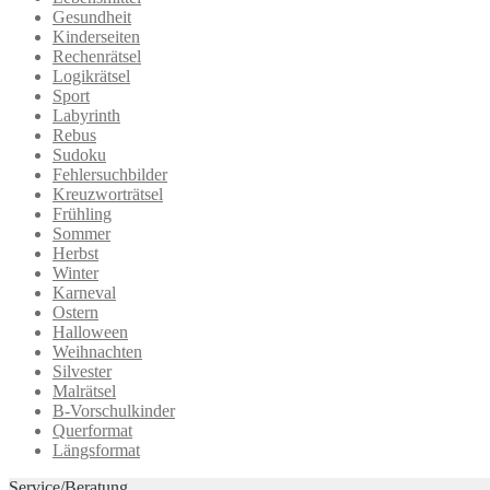
Gesundheit
Kinderseiten
Rechenrätsel
Logikrätsel
Sport
Labyrinth
Rebus
Sudoku
Fehlersuchbilder
Kreuzworträtsel
Frühling
Sommer
Herbst
Winter
Karneval
Ostern
Halloween
Weihnachten
Silvester
Malrätsel
B-Vorschulkinder
Querformat
Längsformat
Service/Beratung