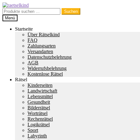
Zur
Zum
Navigation
Inhalt
Suchen
Suchen
springen
springen
nach:
Menü
Startseite
Über Rätselkind
FAQ
Zahlungsarten
Versandarten
Datenschutzbelehrung
AGB
Widerrufsbelehrung
Kostenlose Rätsel
Rätsel
Kinderseiten
Landwirtschaft
Lebensmittel
Gesundheit
Bilderrätsel
Worträtsel
Rechenrätsel
Logikrätsel
Sport
Labyrinth