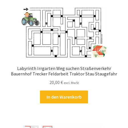
Kasse
Kontakt
Kostenlose Rätsel
Mein Konto
Shop
Labyrinth Irrgarten Weg suchen Straßenverkehr
Bauernhof Trecker Feldarbeit Traktor Stau Staugefahr
Über Rätselkind
20,00
€
excl. MwSt
Versandarten
In den Warenkorb
Warenkorb
Widerrufsbelehrung