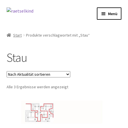
Zur
Zum
Menü
Navigation
Inhalt
springen
springen
Start
Start
Produkte verschlagwortet mit „Stau“
AGB
Stau
Cookie-Richtlinie (EU)
Datenschutzbelehrung
Nach
Alle 3 Ergebnisse werden angezeigt
Echtheit von Bewertungen
Aktualität
sortiert
FAQ
Impressum