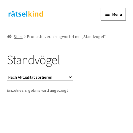
Zur
Zum
Menü
Navigation
Inhalt
springen
springen
Start
Start
Produkte verschlagwortet mit „Standvögel“
AGB
Standvögel
Cookie-Richtlinie (EU)
Datenschutzbelehrung
Einzelnes Ergebnis wird angezeigt
Echtheit von Bewertungen
FAQ
Impressum