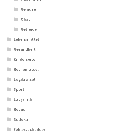
Gemüse
Obst
Getreide
Lebensmittel
Gesundheit
Kinderseiten
Rechenrätsel
Logikrätsel
Sport
Labyrinth
Rebus
Sudoku
Fehlersuchbilder