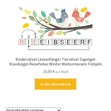
Kasse
Kontakt
Kostenlose Rätsel
Mein Konto
Shop
Kinderrätsel Leseanfänger Tierrätsel Zugvögel
Standvögel Reisefieber Winter Wintermonate Frühjahr
Über Rätselkind
20,00
€
excl. MwSt
Versandarten
In den Warenkorb
Warenkorb
Widerrufsbelehrung