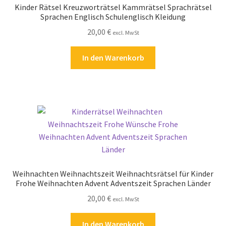
Kinder Rätsel Kreuzworträtsel Kammrätsel Sprachrätsel
Kasse
Sprachen Englisch Schulenglisch Kleidung
20,00
€
excl. MwSt
Kontakt
In den Warenkorb
Kostenlose Rätsel
Mein Konto
Shop
Über Rätselkind
Versandarten
Weihnachten Weihnachtszeit Weihnachtsrätsel für Kinder
Frohe Weihnachten Advent Adventszeit Sprachen Länder
Warenkorb
20,00
€
excl. MwSt
Widerrufsbelehrung
In den Warenkorb