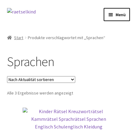
Zur
Zum
Menü
Navigation
Inhalt
springen
springen
Start
Start
Produkte verschlagwortet mit „Sprachen“
AGB
Sprachen
Cookie-Richtlinie (EU)
Datenschutzbelehrung
Nach
Alle 3 Ergebnisse werden angezeigt
Echtheit von Bewertungen
Aktualität
sortiert
FAQ
Impressum