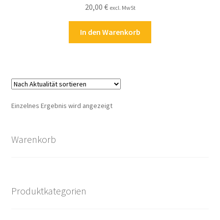
20,00
€
Kasse
excl. MwSt
In den Warenkorb
Kontakt
Kostenlose Rätsel
Mein Konto
Einzelnes Ergebnis wird angezeigt
Shop
Warenkorb
Über Rätselkind
Versandarten
Produktkategorien
Warenkorb
Widerrufsbelehrung