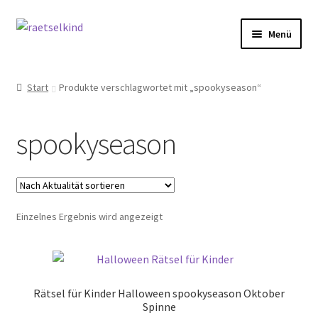
Zur
Zum
Menü
Navigation
Inhalt
springen
springen
Start
Start
Produkte verschlagwortet mit „spookyseason“
AGB
spookyseason
Cookie-Richtlinie (EU)
Datenschutzbelehrung
Einzelnes Ergebnis wird angezeigt
Echtheit von Bewertungen
FAQ
Rätsel für Kinder Halloween spookyseason Oktober
Impressum
Spinne