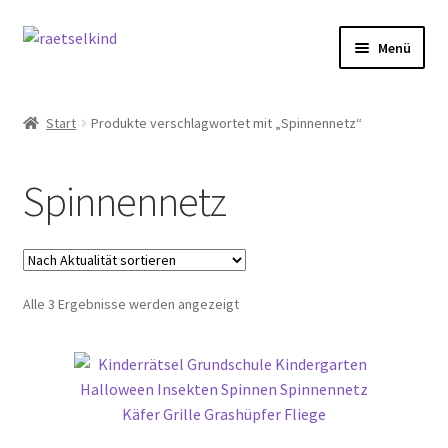
Zur
Zum
Menü
Navigation
Inhalt
springen
springen
Start
Start
Produkte verschlagwortet mit „Spinnennetz“
AGB
Spinnennetz
Cookie-Richtlinie (EU)
Datenschutzbelehrung
Nach
Alle 3 Ergebnisse werden angezeigt
Echtheit von Bewertungen
Aktualität
sortiert
FAQ
Impressum